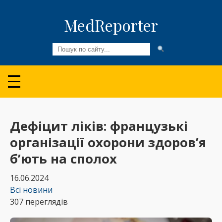
MedReporter
Всі новини
Огляди та Аналітика
Медспільнота
Дефіцит ліків: французькі
організації охорони здоров’я
Колонки
б’ють на сполох
Відео
16.06.2024
Пацієнтам
Всі новини
307 переглядів