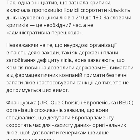
Так, одна з ініціатив, що зазнала критики,
включала пропозицію Комісії скоротити кількість
днів наукової оцінки ліків з 210 до 180. За словами
критиків — це необхідний час, а не
«адміністративна перешкода».
Незважаючи на те, що неурядові організації
вітають деякі заходи, такі як державні плани
запобігання дефіциту ліків, вона заявляють, що
Комісія повинна дозволити державам ЄС вимагати
від фармацевтичних компаній тримати безпечні
запаси ліків і застосовувати санкції до тих, хто не
дотримується цих вимог.
Французька (UFC-Que Choisir) і Європейська (BEUC)
організації споживачів заявили, що вони
сподівалися, що депутати Європарламенту
скоротять час для «захисту даних» оригінальних
ліків, щоб дозволити генерикам швидше
виходити на ринок.