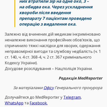
них втратили зір на одне око, 3 –
на обидва ока. Через ускладнення
хвороби після введення
препарату 7 пацієнтам проведено
операцію з видалення ока.
Залежно від вчинених дій медикам інкриміновано
неналежне виконання професійних обов’язків, що
спричинило тяжкі наслідки для хворих, одержання
неправомірної вигоди та службову недбалість (ч. 1
ст. 140, ч. 4 ст. 368-4, ч. 2 ст. 367 кримінального
Кодексу України).
Досудове розслідування – Нацполіція України.
Редакція MedReporter
За матеріалами
Офісу
Генерального прокурора
Долучайтеся до MedReрorter у
Telegram
,
WhatsApp
та
Facebook.