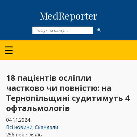
MedReporter
Всі новини
Огляди та Аналітика
Медспільнота
18 пацієнтів осліпли
частково чи повністю: на
Колонки
Тернопільщині судитимуть 4
Відео
офтальмологів
Пацієнтам
04.11.2024
Всі новини
,
Скандали
296 переглядів