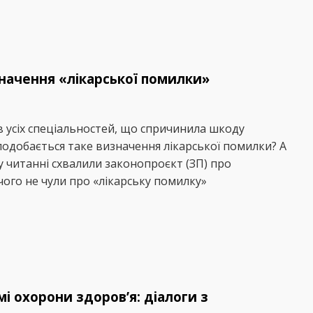
значення «лікарської помилки»
ів усіх спеціальностей, що спричинила шкоду
подобається таке визначення лікарської помилки? А
 читанні схвалили законопроєкт (ЗП) про
чого не чули про «лікарську помилку»
і охорони здоров’я: діалоги з