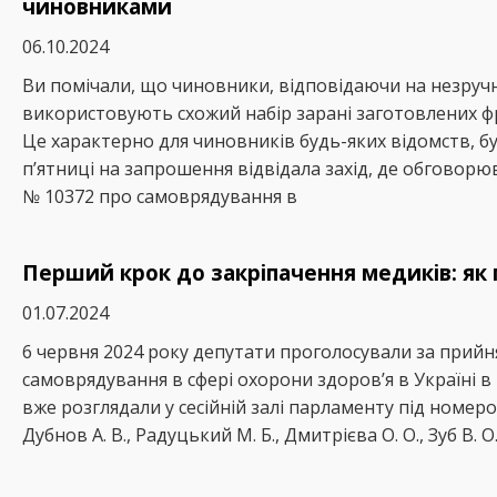
чиновниками
06.10.2024
Ви помічали, що чиновники, відповідаючи на незручні
використовують схожий набір зарані заготовлених фр
Це характерно для чиновників будь-яких відомств, буд
п’ятниці на запрошення відвідала захід, де обговор
№ 10372 про самоврядування в
Перший крок до закріпачення медиків: як
01.07.2024
6 червня 2024 року депутати проголосували за прий
самоврядування в сфері охорони здоров’я в Україні 
вже розглядали у сесійній залі парламенту під номером
Дубнов А. В., Радуцький М. Б., Дмитрієва О. О., Зуб В. О