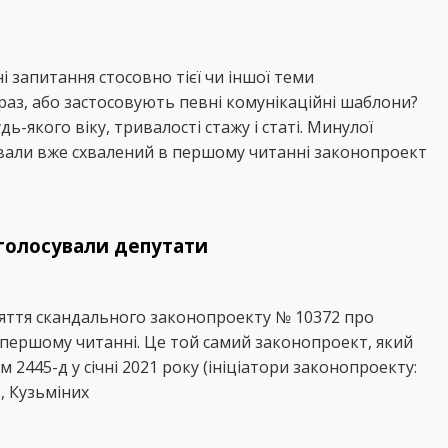
 запитання стосовно тієї чи іншої теми
аз, або застосовують певні комунікаційні шаблони?
ь-якого віку, тривалості стажу і статі. Минулої
ювали вже схвалений в першому читанні законопроект
 голосували депутати
няття скандального законопроекту № 10372 про
в першому читанні. Це той самий законопроект, який
 2445-д у січні 2021 року (ініціатори законопроекту:
., Кузьміних