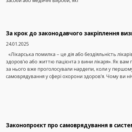
засоби або медичні вироби, які
За крок до законодавчого закріплення ви
24.01.2025
«Лікарська помилка – це дія або бездіяльність лікар
здоров’ю або життю пацієнта з вини лікаря». Як вам 
за нього вже проголосували нардепи, коли у першому
самоврядування у сфері охорони здоров’я. Чому ви ні
Законопроєкт про самоврядування в систем