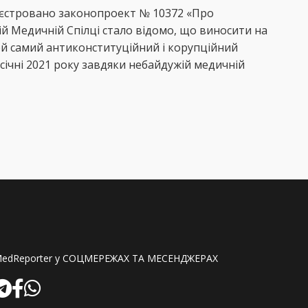
реєстровано законопроект № 10372 «Про
ій Медичній Спілці стало відомо, що виносити на
й самий антиконституційний і корупційний
січні 2021 року завдяки небайдужій медичній
edReporter у СОЦМЕРЕЖАХ ТА МЕСЕНДЖЕРАХ