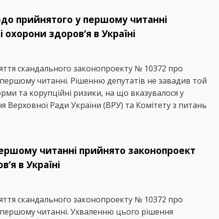
о прийнятого у першому читанні
 охорони здоров’я в Україні
няття скандального законопроекту № 10372 про
в першому читанні. Рішенню депутатів не завадив той
рми та корупційні ризики, на що вказувалося у
 Верховної Ради України (ВРУ) та Комітету з питань
першому читанні прийнято законопроект
’я в Україні
няття скандального законопроекту № 10372 про
в першому читанні. Ухваленню цього рішення