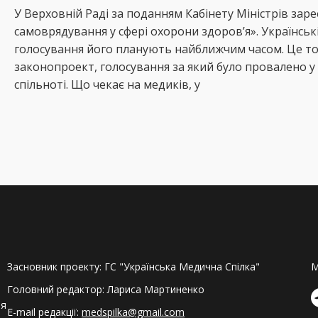
У Верховній Раді за поданням Кабінету Міністрів за
самоврядування у сфері охорони здоров’я». Українськ
голосування його планують найближчим часом. Це то
законопроект, голосування за який було провалено у 
спільноті. Що чекає на медиків, у
Засновник проекту: ГС "Українська Медична Спілка"
M
Головний редактор: Лариса Мартиненко
ля
E-mail редакції:
medspilka@gmail.com