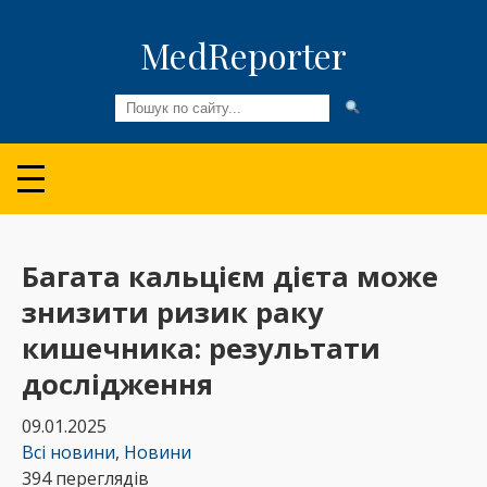
MedReporter
Всі новини
Огляди та Аналітика
Медспільнота
Багата кальцієм дієта може
знизити ризик раку
Колонки
кишечника: результати
Відео
дослідження
Пацієнтам
09.01.2025
Всі новини
,
Новини
394 переглядів