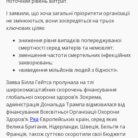
поточний рівень витрат.
І заявили, що хоча загальні пріоритети організації
не змінюються, вони зосередяться на трьох
ключових цілях:
зниження рівня випадків попереджуваної
смертності серед матерів та немовлят;
зменшення частоти смертельних інфекційних
захворювань;
«виведення мільйонів людей з бідності».
Заява Білла Гейтса пролунала на тлі
широкомасштабних скорочень фінансування
глобальної охорони здоров’я. Зокрема,
адміністрація Дональда Трампа відмовилася від
фінансування Всесвітньої Організації Охорони
Здоров’я.
Ряд
Європейських країн, серед яких
Велика Британія, Нідерланди, Швеція, Бельгія та
Франція, також суттєво скоротили свої бюджети