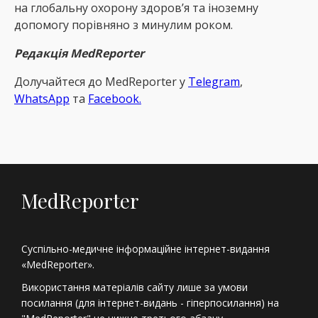
на глобальну охорону здоров’я та іноземну
допомогу порівняно з минулим роком.
Редакція MedReporter
Долучайтеся до MedReрorter у
Telegram
,
WhatsApp
та
Facebook.
MedReporter
Суспільно-медичне інформаційне інтернет-видання
«MedReporter».
Використання матеріалів сайту лише за умови
посилання (для інтернет-видань - гіперпосилання) на