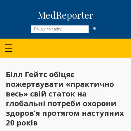
MedReporter
Всі новини
Огляди та Аналітика
Медспільнота
Білл Гейтс обіцяє
пожертвувати «практично
Колонки
весь» свій статок на
Відео
глобальні потреби охорони
Пацієнтам
здоров’я протягом наступних
20 років