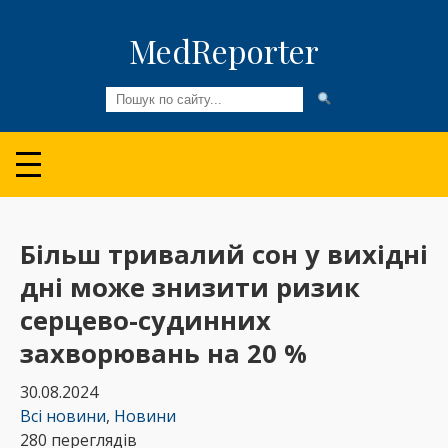
MedReporter
Всі новини
Огляди та Аналітика
Медспільнота
Більш тривалий сон у вихідні
дні може знизити ризик
Колонки
серцево-судинних
Відео
захворювань на 20 %
Пацієнтам
30.08.2024
Всі новини
,
Новини
280 переглядів