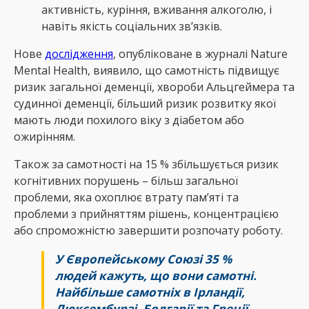
активність, куріння, вживання алкоголю, і
навіть якість соціальних зв’язків.
Нове
дослідження
, опубліковане в журналі Nature
Mental Health, виявило, що самотність підвищує
ризик загальної деменції, хвороби Альцгеймера та
судинної деменції, більший ризик розвитку якої
мають люди похилого віку з діабетом або
ожирінням.
Також за самотності на 15 % збільшується ризик
когнітивних порушень – більш загальної
проблеми, яка охоплює втрату пам’яті та
проблеми з прийняттям рішень, концентрацією
або спроможністю завершити розпочату роботу.
У Європейському Союзі 35 %
людей кажуть, що вони самотні.
Найбільше самотніх в Ірландії,
Люксембурзі, Болгарії та Греції.