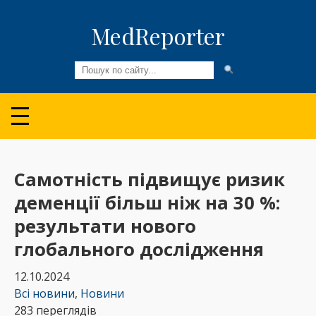
MedReporter
Всі новини
Огляди та Аналітика
Медспільнота
Cамотність підвищує ризик
деменції більш ніж на 30 %:
Колонки
результати нового
Відео
глобального дослідження
Пацієнтам
12.10.2024
Всі новини
,
Новини
283 переглядів