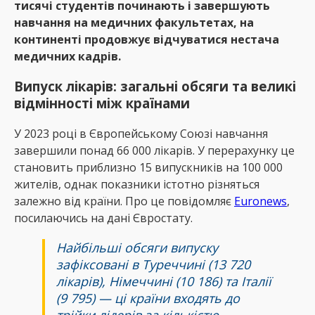
тисячі студентів починають і завершують
навчання на медичних факультетах, на
континенті продовжує відчуватися нестача
медичних кадрів.
Випуск лікарів: загальні обсяги та великі
відмінності між країнами
У 2023 році в Європейському Союзі навчання
завершили понад 66 000 лікарів. У перерахунку це
становить приблизно 15 випускників на 100 000
жителів, однак показники істотно різняться
залежно від країни. Про це повідомляє
Еuronews
,
посилаючись на дані Євростату.
Найбільші обсяги випуску
зафіксовані в Туреччині (13 720
лікарів), Німеччині (10 186) та Італії
(9 795) — ці країни входять до
трійки лідерів за кількістю