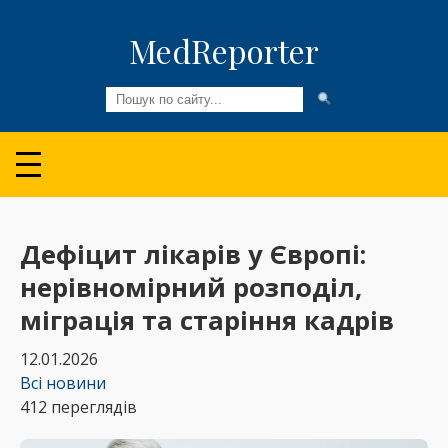
MedReporter
Всі новини
Огляди та Аналітика
Медспільнота
Дефіцит лікарів у Європі:
нерівномірний розподіл,
Колонки
міграція та старіння кадрів
Відео
12.01.2026
Пацієнтам
Всі новини
412 переглядів