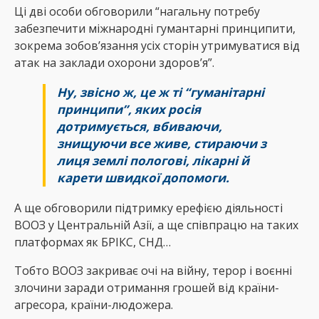
Ці дві особи обговорили “нагальну потребу
забезпечити міжнародні гумантарні принципити,
зокрема зобовʼязання усіх сторін утримуватися від
атак на заклади охорони здоровʼя”.
Ну, звісно ж, це ж ті “гуманітарні
принципи”, яких росія
дотримується, вбиваючи,
знищуючи все живе, стираючи з
лиця землі пологові, лікарні й
карети швидкої допомоги.
А ще обговорили підтримку ерефією діяльності
ВООЗ у Центральній Азії, а ще співпрацю на таких
платформах як БРІКС, СНД…
Тобто ВООЗ закриває очі на війну, терор і воєнні
злочини заради отримання грошей від країни-
агресора, країни-людожера.