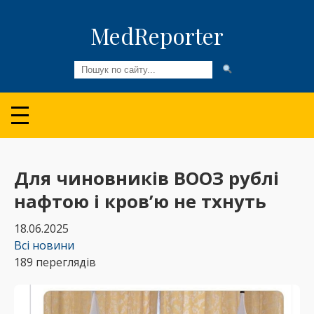
MedReporter
Всі новини
Огляди та Аналітика
Медспільнота
Для чиновників ВООЗ рублі
нафтою і кров’ю не тхнуть
Колонки
18.06.2025
Відео
Всі новини
189 переглядів
Пацієнтам