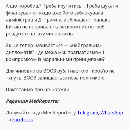
А що поробиш? Треба крутитись… Треба шукати
фінансування, якщо вже його заблокувала
адміністрація Д. Трампа, а збільшені транші з
Китаю не покривають нескромних потреб
роздутого штату чиновників.
Як це тепер називається — «нейтральна»
дипломатія? І де межа між прагматизмом і
компромісом із моральними принципами?
Для чиновників ВООЗ рублі нафтою і кров’ю не
тхнуть. ВООЗ залишається поза політикою…
Памʼятаймо про це. Завжди.
Редакція MedReporter
Долучайтеся до MedReрorter у
Telegram
,
WhatsApp
та
Facebook