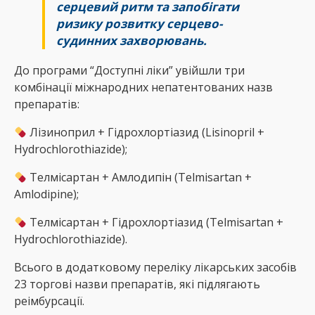
серцевий ритм та запобігати
ризику розвитку серцево-
судинних захворювань.
До програми “Доступні ліки” увійшли три
комбінації міжнародних непатентованих назв
препаратів:
Лізиноприл + Гідрохлортіазид (Lisinopril +
Hydrochlorothiazide);
Телмісартан + Амлодипін (Telmisartan +
Amlodipine);
Телмісартан + Гідрохлортіазид (Telmisartan +
Hydrochlorothiazide).
Всього в додатковому переліку лікарських засобів
23 торгові назви препаратів, які підлягають
реімбурсації.