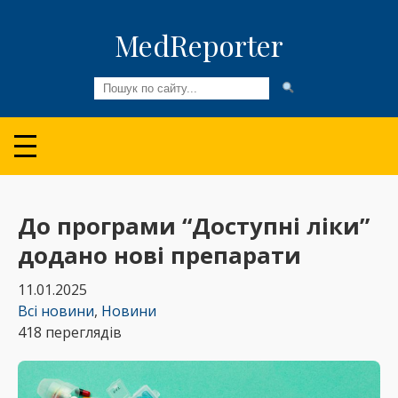
MedReporter
Всі новини
Огляди та Аналітика
Медспільнота
До програми “Доступні ліки”
додано нові препарати
Колонки
11.01.2025
Відео
Всі новини
,
Новини
418 переглядів
Пацієнтам