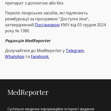
препарат з доплатою або без.
Перелік лікарських засобів, які підлягають
реімбурсації за програмою “Доступні ліки”,
затверджений
Постановою
КМУ від 03 грудня 2024
року № 1380.
Редакція MedReporter
Долучайтеся до MedReрorter у
Telegram
,
WhatsApp
та
Facebook.
MedReporter
Суспільно-медичне інформаційне інтернет-видання