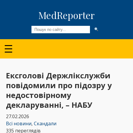
MedReporter
Всі новини
Огляди та Аналітика
Медспільнота
Ексголові Держлікслужби
повідомили про підозру у
Колонки
недостовірному
Відео
декларуванні, – НАБУ
Пацієнтам
27.02.2026
Всі новини
,
Скандали
335 переглядів