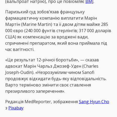
(вальпроат натрію), про це повіомляє
BMJ
.
Паризький суд зобов’язав французьку
фармацевтичну компанію виплатити Марін
Мартін (Marine Martin) та її двом дітям майже 285
000 євро (240 000 фунтів стерлінгів; 317 000 доларів
США) як компенсацію за вроджені вади,
спричинені препаратом, який вона приймала під
час вагітності.
«Це результат 12-річної боротьби», — сказав
адвокат Марін Чарльз Джозеф-Уден (Charles
Joseph-Oudin). «Незрозумілим чином Sanofi
продовжує відкидати будь-яку відповідальність.
Варто терміново змінити своє ставлення
презирливого заперечення».
Редакція MedReрorter, зображення
Sang Hyun Cho
з
Pixabay