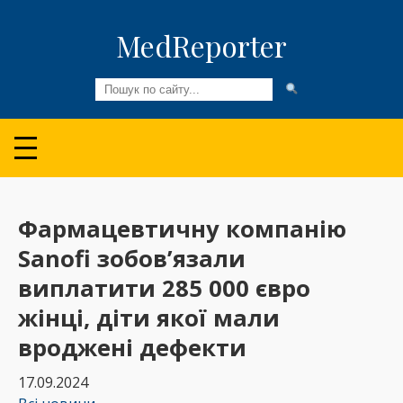
MedReporter
Всі новини
Огляди та Аналітика
Медспільнота
Фармацевтичну компанію
Sanofi зобов’язали
Колонки
виплатити 285 000 євро
Відео
жінці, діти якої мали
Пацієнтам
вроджені дефекти
17.09.2024