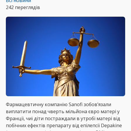
Всі новини
242 переглядів
Фармацевтичну компанію Sanofi зобов’язали
виплатити понад чверть мільйона євро матері у
Франції, чиї діти постраждали в утробі матері від
побічних ефектів препарату від епілепсії Depakine