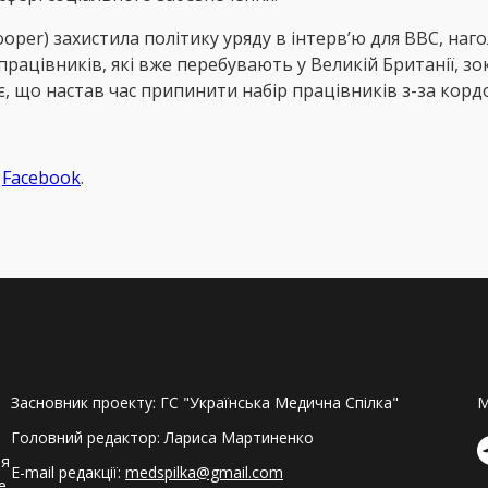
 Cooper) захистила політику уряду в інтерв’ю для BBC, н
рацівників, які вже перебувають у Великій Британії, зо
 що настав час припинити набір працівників з-за кордо
а
Facebook
.
Засновник проекту: ГС "Українська Медична Спілка"
M
Головний редактор: Лариса Мартиненко
ля
E-mail редакції:
medspilka@gmail.com
е