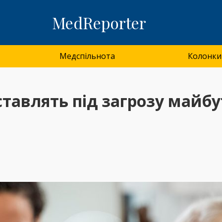
MedReporter
Медспільнота
Колонки
ставлять під загрозу майб