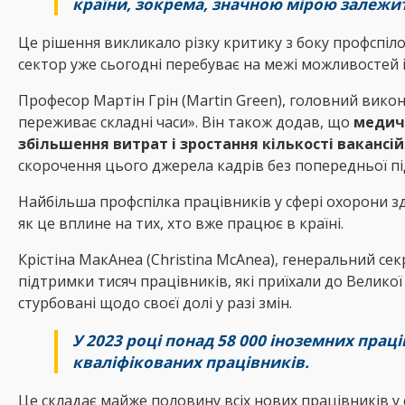
країни, зокрема, значною мірою залежить
Це рішення викликало різку критику з боку профспіло
сектор уже сьогодні перебуває на межі можливостей 
Професор Мартін Грін (Martin Green), головний викон
переживає складні часи». Він також додав, що
медичн
збільшення витрат і зростання кількості вакансій
скорочення цього джерела кадрів без попередньої пі
Найбільша профспілка працівників у сфері охорони зд
як це вплине на тих, хто вже працює в країні.
Крістіна МакАнеа (Christina McAnea), генеральний сек
підтримки тисяч працівників, які приїхали до Великої
стурбовані щодо своєї долі у разі змін.
У 2023 році понад 58 000 іноземних прац
кваліфікованих працівників.
Це складає майже половину всіх нових працівників у 