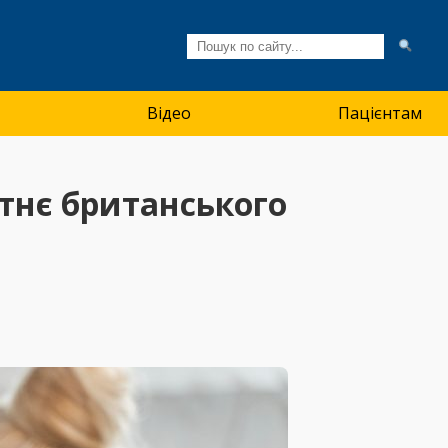
Відео
Пацієнтам
утнє британського