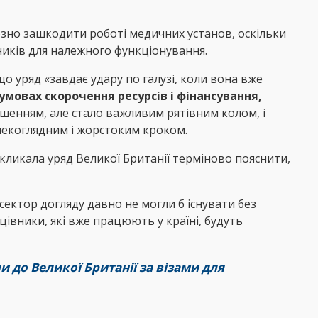
йозно зашкодити роботі медичних установ, оскільки
ників для належного функціонування.
о уряд «завдає удару по галузі, коли вона вже
мовах скорочення ресурсів і фінансування,
ішенням, але стало важливим рятівним колом, і
алекоглядним і жорстоким кроком.
акликала уряд Великої Британії терміново пояснити,
 сектор догляду давно не могли б існувати без
цівники, які вже працюють у країні, будуть
и до Великої Британії за візами для