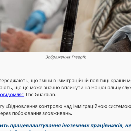
Зображення Freepik
опереджають, що зміни в імміграційній політиці країни 
чають, що це може значно вплинути на Національну служ
овідомляє
The Guardian.
игу «Відновлення контролю над імміграційною системою»,
 через побоювання зловживань.
онить працевлаштування іноземних працівників, н