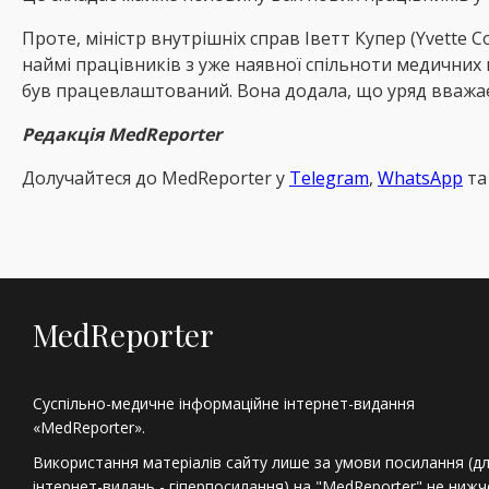
Проте, міністр внутрішніх справ Іветт Купер (Yvette
наймі працівників з уже наявної спільноти медичних п
був працевлаштований. Вона додала, що уряд вважає,
Редакція MedReporter
Долучайтеся до MedReрorter у
Telegram
,
WhatsApp
т
MedReporter
Суспільно-медичне інформаційне інтернет-видання
«MedReporter».
Використання матеріалів сайту лише за умови посилання (д
інтернет-видань - гіперпосилання) на "MedReporter" не нижч