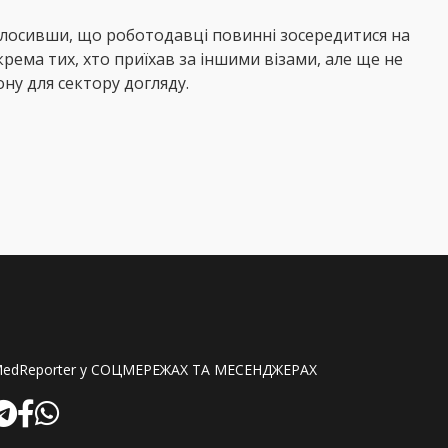
аголосивши, що роботодавці повинні зосередитися на
крема тих, хто приїхав за іншими візами, але ще не
ну для сектору догляду.
edReporter у СОЦМЕРЕЖАХ ТА МЕСЕНДЖЕРАХ