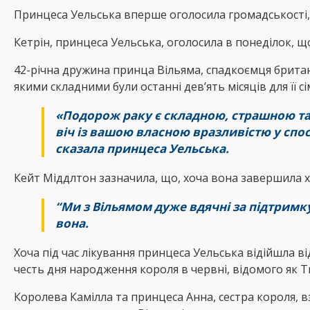
Принцеса Уельська вперше оголосила громадськості, 
Кетрін, принцеса Уельська, оголосила в понеділок, що
42-річна дружина принца Вільяма, спадкоємця брита
якими складними були останні дев’ять місяців для її с
«Подорож раку є складною, страшною та 
віч із вашою власною вразливістю у спосі
сказала принцеса Уельська.
Кейт Міддлтон зазначила, що, хоча вона завершила х
“Ми з Вільямом дуже вдячні за підтримку
вона.
Хоча під час лікування принцеса Уельська відійшла від
честь дня народження короля в червні, відомого як Tr
Королева Камілла та принцеса Анна, сестра короля, в