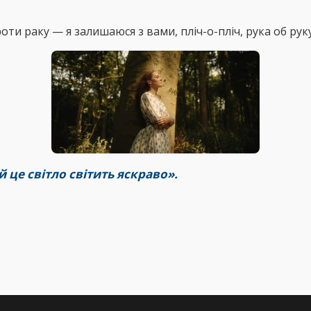
оти раку — я залишаюся з вами, пліч-о-пліч, рука об рук
 це світло світить яскраво».