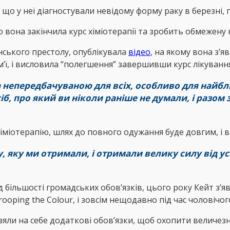
що у неї діагностували невідому форму раку в березні,
 вона закінчила курс хіміотерапії та зробить обмежену к
нського престолу, опублікувала
відео
, на якому вона з’я
ім’ї, і висловила “полегшення” завершивши курс лікування
непередбачуваною для всіх, особливо для найбли
б, про який ви ніколи раніше не думали, і разом 
іміотерапію, шлях до повного одужання буде довгим, і в
, яку ми отримали, і отримали велику силу від усі
 більшості громадських обов’язків, цього року Кейт з’яви
ooping the Colour, і зовсім нещодавно під час чоловічог
зяли на себе додаткові обов’язки, щоб охопити величезн