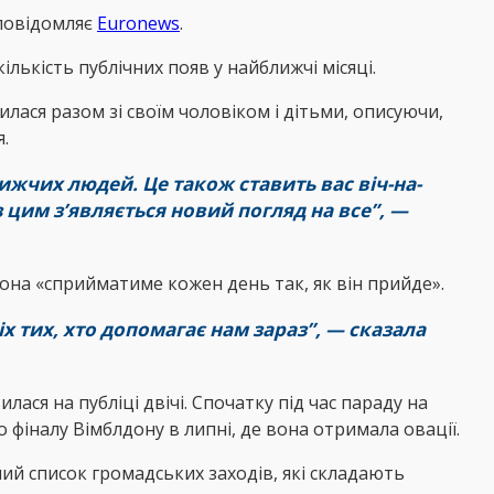
 повідомляє
Еuronews
.
ількість публічних появ у найближчі місяці.
вилася разом зі своїм чоловіком і дітьми, описуючи,
.
жчих людей. Це також ставить вас віч-на-
з цим з’являється новий погляд на все”, —
она «сприйматиме кожен день так, як він прийде».
х тих, хто допомагає нам зараз”, — сказала
лася на публіці двічі. Спочатку під час параду на
о фіналу Вімблдону в липні, де вона отримала овації.
ий список громадських заходів, які складають