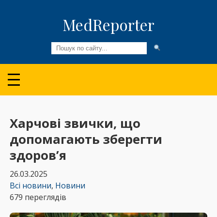
MedReporter
Всі новини
Огляди та Аналітика
Медспільнота
Харчові звички, що
допомагають зберегти
Колонки
здоров’я
Відео
26.03.2025
Пацієнтам
Всі новини
,
Новини
679 переглядів