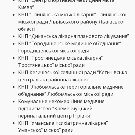
КНП “Центр спортивної медицини міста
Києва”
КНП “Глинянська міська лікарня” Глинянської
міської ради Львівського району Львівської
області
КНП “Диканська лікарня планового лікування”
КНП “Городищенське медичне об’єднання”
Городищенської міської ради
КНП “Тростянецька міська лікарня”
Тростянецької міської ради
КНП Кегичівської селищної ради “Кегичівська
центральна районна лікарня”
КНП “Любомльське територіальне медичне
об’єднання” Любомльської міської ради
Комунальне некомерційне медичне
підприємство “Кременчуцький
перинатальний центр ІІ рівня”
КНП “Уманська психіатрична лікарня”
Уманської міської ради