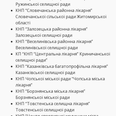
Ружинської селищної ради
КНП “Словечанська районна лікарня”
Словечанської сільської ради Житомирської
області
КНП “Залозецька районна лікарня”
Залозецької селищної ради
КНП “Веселинівська районна лікарня”
Веселинівської селищної ради
КП “КНП “Центральна лікарня” Криничанської
селищної ради”
КНП “Казанківська багатопрофільна лікарня”
Казанківської селищної ради
КНП Чопської міської ради “Чопська міська
лікарня”
КНП “Борзнянська міська лікарня”
Борзнянської міської ради
КНП “Товстенська селищна лікарня”
Товстенської селищної ради