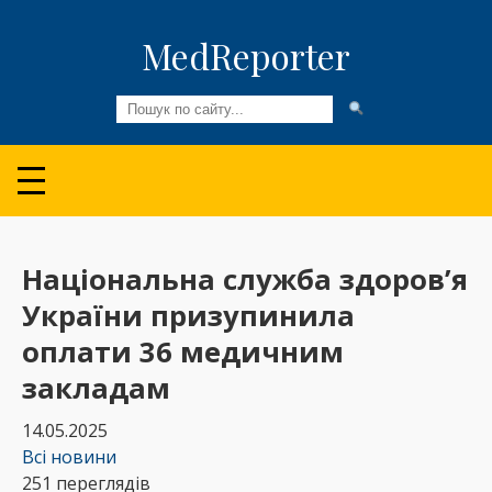
MedReporter
Всі новини
Огляди та Аналітика
Медспільнота
Національна служба здоров’я
України призупинила
Колонки
оплати 36 медичним
Відео
закладам
Пацієнтам
14.05.2025
Всі новини
251 переглядів