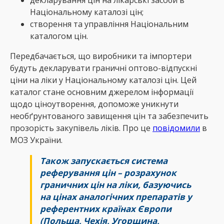
декларування цін на лікарські засоби в
Національному каталозі цін;
створення та управління Національним
каталогом цін.
Передбачається, що виробники та імпортери
будуть декларувати граничні оптово-відпускні
ціни на ліки у Національному каталозі цін. Цей
каталог стане основним джерелом інформації
щодо ціноутворення, допоможе уникнути
необґрунтованого завищення цін та забезпечить
прозорість закупівель ліків. Про це
повідомили
в
МОЗ України.
Також запускається система
реферування цін – розрахунок
граничних цін на ліки, базуючись
на цінах аналогічних препаратів у
референтних країнах Європи
(Польща, Чехія, Угорщина,