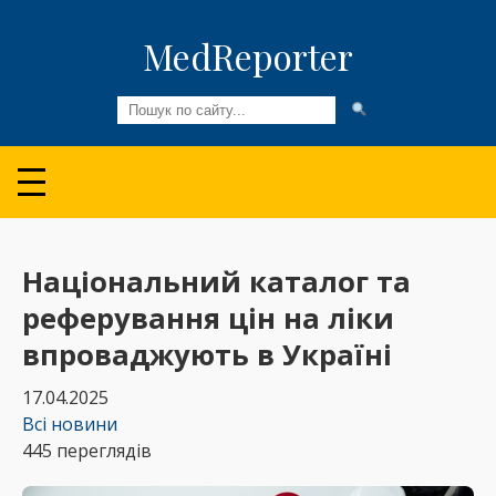
MedReporter
Всі новини
Огляди та Аналітика
Медспільнота
Національний каталог та
реферування цін на ліки
Колонки
впроваджують в Україні
Відео
17.04.2025
Пацієнтам
Всі новини
445 переглядів