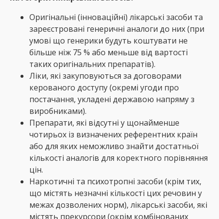
Оригінальні (інноваційні) лікарські засоби та
зареєстровані генеричні аналоги до них (при
умові що генерики будуть коштувати не
більше ніж 75 % або меньше від вартості
таких оригінальних препаратів).
Ліки, які закуповуються за договорами
керованого доступу (окремі угоди про
постачання, укладені державою напряму з
виробниками).
Препарати, які відсутні у щонайменше
чотирьох із визначених референтних країн
або для яких неможливо знайти достатньої
кількості аналогів для коректного порівняння
цін.
Наркотичні та психотропні засоби (крім тих,
що містять незначні кількості цих речовин у
межах дозволених норм), лікарські засоби, які
містять прекурсори (окрім комбінованих