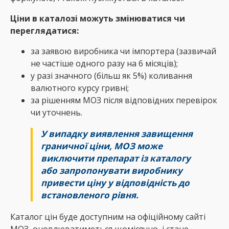
Ціни в каталозі можуть змінюватися чи
переглядатися:
за заявою виробника чи імпортера (зазвичай
не частіше одного разу на 6 місяців);
у разі значного (більш як 5%) коливання
валютного курсу гривні;
за рішенням МОЗ після відповідних перевірок
чи уточнень.
У випадку виявлення завищення
граничної ціни, МОЗ може
виключити препарат із каталогу
або запропонувати виробнику
привести ціну у відповідність до
встановленого рівня.
Каталог цін буде доступним на офіційному сайті
МОЗ, оновлюватиметься щомісячно, і стане