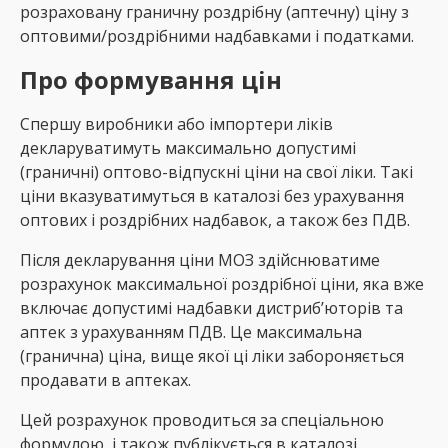
розраховану граничну роздрібну (аптечну) ціну з
оптовими/роздрібними надбавками і податками.
Про форму
вання цін
Спершу виробники або імпортери ліків
декларуватимуть максимально допустимі
(граничні) оптово-відпускні ціни на свої ліки. Такі
ціни вказуватимуться в каталозі без урахування
оптових і роздрібних надбавок, а також без ПДВ.
Після декларування ціни МОЗ здійснюватиме
розрахунок максимальної роздрібної ціни, яка вже
включає допустимі надбавки дистриб’юторів та
аптек з урахуванням ПДВ. Це максимальна
(гранична) ціна, вище якої ці ліки забороняється
продавати в аптеках.
Цей розрахунок проводиться за спеціальною
формулою, і також публікується в каталозі.