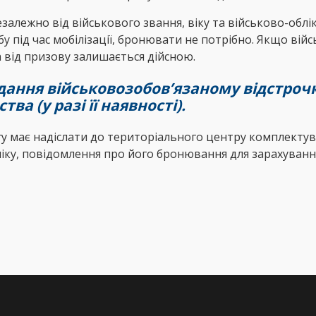
ежно від військового звання, віку та військово-обліков
бу під час мобілізації, бронювати не потрібно. Якщо ві
а від призову залишається дійсною.
ання військовозобов’язаному відстрочки
а (у разі її наявності).
гу має надіслати до територіального центру комплектув
іку, повідомлення про його бронювання для зарахування