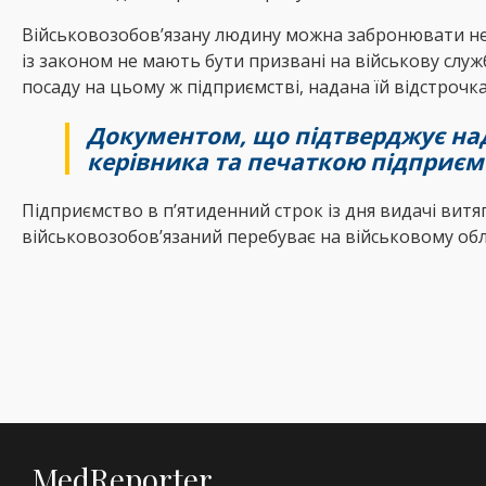
Військовозобов’язану людину можна забронювати незал
із законом не мають бути призвані на військову служ
посаду на цьому ж підприємстві, надана їй відстрочк
Документом, що підтверджує над
керівника та печаткою підприємств
Підприємство в п’ятиденний строк із дня видачі витя
військовозобов’язаний перебуває на військовому обл
MedReporter