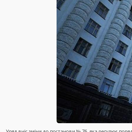
Уряд вніс зміни до постанови № 76, яка регулює поря