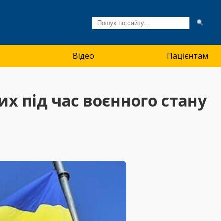
Відео
Пацієнтам
х під час воєнного стану