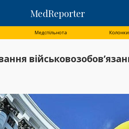
MedReporter
Медспільнота
Колонки
ання військовозобов’язани