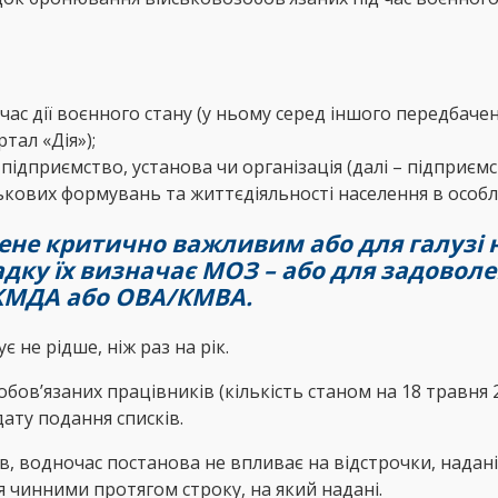
час дії воєнного стану (у ньому серед іншого передба
тал «Дія»);
є підприємство, установа чи організація (далі – підпри
ькових формувань та життєдіяльності населення в особл
не критично важливим або для галузі н
адку їх визначає МОЗ – або для задовол
/КМДА або ОВА/КМВА.
не рідше, ніж раз на рік.
в’язаних працівників (кількість станом на 18 травня 20
дату подання списків.
ів, водночас постанова не впливає на відстрочки, нада
 чинними протягом строку, на який надані.