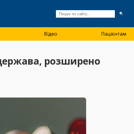
Відео
Пацієнтам
є держава, розширено