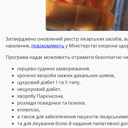
Затверджено оновлений реєстр лікарських засобів, 
населення,
повідомляють
у Міністерстві охорони здор
Програма надає можливість отримати безоплатно чи
серцево-судинні захворювання,
хронічні хвороби нижніх дихальних шляхів,
цукровий діабет І та II типу,
нецукровий діабет,
хворобу Паркінсона,
розлади поведінки та психіки,
епілепсію,
а також для забезпечення пацієнтів лікарським
та для лікування болю й надання паліативної до