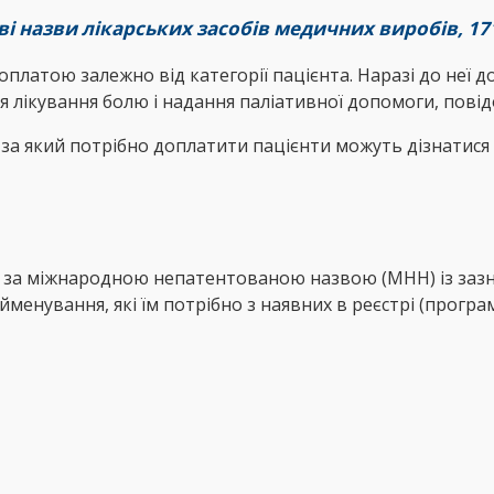
ві назви лікарських засобів медичних виробів, 17
оплатою залежно від категорії пацієнта. Наразі до неї 
ля лікування болю і надання паліативної допомоги, пов
 за який потрібно доплатити пацієнти можуть дізнатися 
і за міжнародною непатентованою назвою (МНН) із зазна
менування, які їм потрібно з наявних в реєстрі (програ