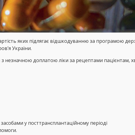
вартість яких підлягає відшкодуванню за програмою де
ов’я України.
 з незначною доплатою ліки за рецептами пацієнтам, х
и засобами у посттрансплантаційному періоді
помоги.