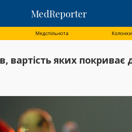
MedReporter
Медспільнота
Колонки
ів, вартість яких покрива