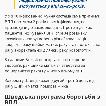
людей. Найчастіше інфікування
відбувається у віці 20‒25-років.
У 9 з 10 інфікованих імунна система сама пригнічує
ВПЛ протягом 2 років після інфікування, не
призводячи до захворювання. Проте в деяких
пацієнтів інфікування ВПЛ сприяє розвитку
злоякісних новоутворень різної локалізації,
зокрема, раку шийки матки, раку статевого члена,
раку аноректальної ділянки, раку ротоглотки.
За даними Всесвітньої організації охорони
здоров’я, рак шийки матки є четвертим за
поширеністю раком у жінок у всьому світі.
Зокрема у Швеції кожен другий-третій день від
раку шийки матки помирає жінка.
Шведська програма боротьби з
ВПЛ