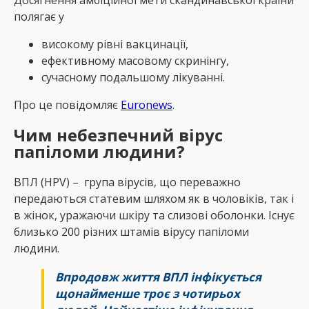
Досягнення амбіційної мети скандинавської країни
полягає у
високому рівні вакцинації,
ефективному масовому скринінгу,
сучасному подальшому лікуванні.
Про це повідомляє
Еuronews
.
Чим небезпечний вірус
папіломи людини?
ВПЛ (HPV) – група вірусів, що переважно
передаються статевим шляхом як в чоловіків, так і
в жінок, уражаючи шкіру та слизові оболонки. Існує
близько 200 різних штамів вірусу папіломи
людини.
Впродовж життя ВПЛ інфікується
щонайменше троє з чотирьох