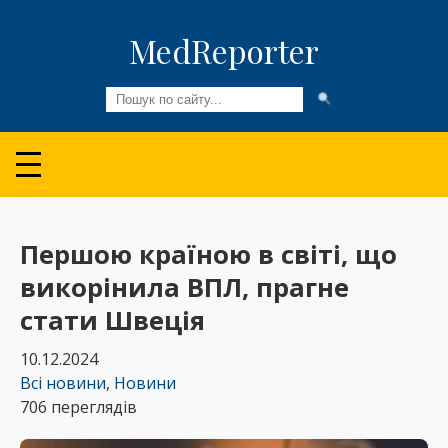
MedReporter
Всі новини
Огляди та Аналітика
Медспільнота
Першою країною в світі, що
викорінила ВПЛ, прагне
Колонки
стати Швеція
Відео
10.12.2024
Пацієнтам
Всі новини
,
Новини
706 переглядів