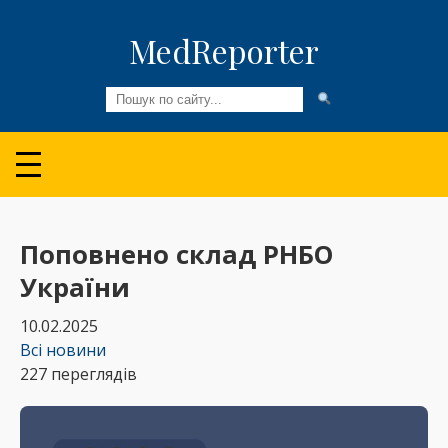
MedReporter
Всі новини
Огляди та Аналітика
Медспільнота
Поповнено склад РНБО
України
Колонки
10.02.2025
Відео
Всі новини
227 переглядів
Пацієнтам