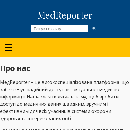
MedReporter
Всі новини
Огляди та Аналітика
Про нас
Медспільнота
МедReporter – це високоспеціалізована платформа, що
Колонки
забезпечує надійний доступ до актуальної медичної
інформації. Наша місія полягає в тому, щоб зробити
Відео
доступ до медичних даних швидким, зручним і
Пацієнтам
ефективним для всіх учасників системи охорони
здоров’я та інтересованих осіб.