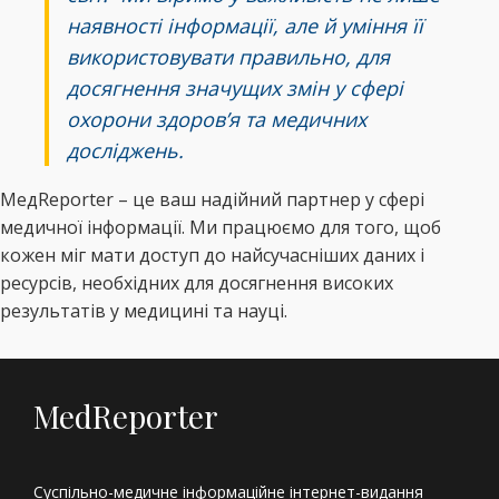
наявності інформації, але й уміння її
використовувати правильно, для
досягнення значущих змін у сфері
охорони здоров’я та медичних
досліджень.
МедReporter – це ваш надійний партнер у сфері
медичної інформації. Ми працюємо для того, щоб
кожен міг мати доступ до найсучасніших даних і
ресурсів, необхідних для досягнення високих
результатів у медицині та науці.
MedReporter
Суспільно-медичне інформаційне інтернет-видання