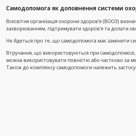
Самодопомога як доповнення системи охо
Всесвітня організація охорони здоров’я (ВООЗ) визна
захворюванням, підтримувати здоров’я та долати хв
Не йдеться про те, що самодопомога має замінити си
Втручання, що використовуються при самодопомозі, вк
можна використовувати повністю або частково за меж
Також до комплексу самодопомоги належить застосув