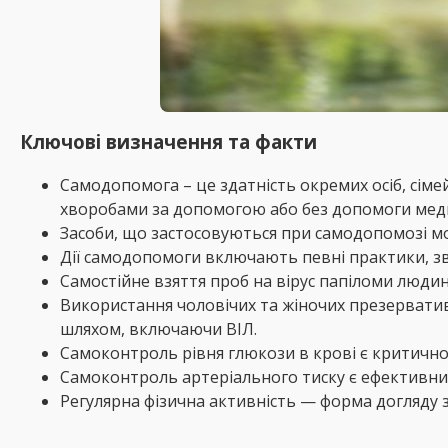
Ключові визначення та факти
Самодопомога – це здатність окремих осіб, сіме
хворобами за допомогою або без допомоги мед
Засоби, що застосовуються при самодопомозі мож
Дії самодопомоги включають певні практики, зв
Самостійне взяття проб на вірус папіломи люд
Використання чоловічих та жіночих презерватив
шляхом, включаючи ВІЛ.
Самоконтроль рівня глюкози в крові є критично
Самоконтроль артеріального тиску є ефективним
Регулярна фізична активність — форма догляду 