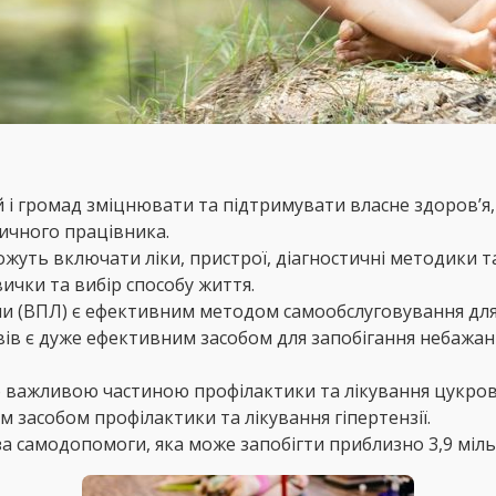
й і громад зміцнювати та підтримувати власне здоров’я,
ичного працівника.
уть включати ліки, пристрої, діагностичні методики та
ички та вибір способу життя.
ини (ВПЛ) є ефективним методом самообслуговування дл
ів є дуже ефективним засобом для запобігання небажані
 важливою частиною профілактики та лікування цукрово
 засобом профілактики та лікування гіпертензії.
за самодопомоги, яка може запобігти приблизно 3,9 мі