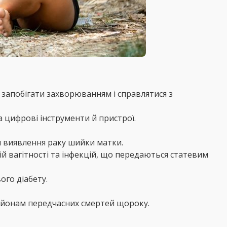
 запобігати захворюванням і справлятися з
 цифрові інструменти й пристрої.
я виявлення раку шийки матки.
й вагітності та інфекцій, що передаються статевим
го діабету.
льйонам передчасних смертей щороку.