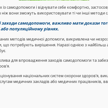
 із самодопомоги і відчувати себе комфортно, застосов
 ніж вони зможуть використовувати ті чи інші методи 
 заходи самодопомоги, важливо мати докази того
 або популяційному рівнях.
их методів медичної допомоги, викривлена чи незрозум
, що потребують вирішення. Наразі однією з найбільш 
бує.
жлива для впровадження заходів самодопомоги та забез
ов’я.
нкціонування національних систем охорони здоров’я, в
угам медичних закладів або медичних працівників, в