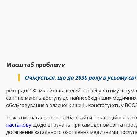
Масштаб проблеми
Очікується, що до 2030 року в усьому св
рекордні 130 мільйонів людей потребуватимуть гуман
світі не мають доступу до найнеобхідніших медичних
обслуговування з власної кишені, констатують у ВООЗ
Тож існує нагальна потреба знайти інноваційні страте
настанову
щодо втручань при самодопомозі та просув
досягнення загального охоплення медичними послуг