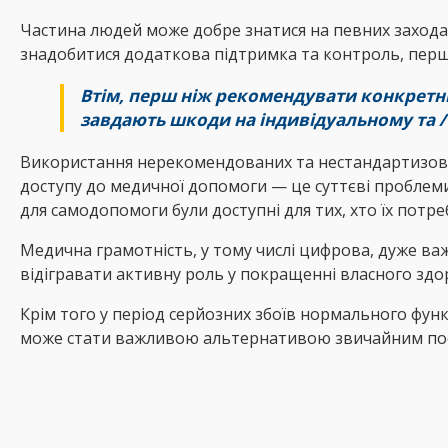
Частина людей може добре знатися на певних заходах
знадобитися додаткова підтримка та контроль, перш
Втім, перш ніж рекомендувати конкретні
завдають шкоди на індивідуальному та /
Використання нерекомендованих та нестандартизован
доступу до медичної допомоги — це суттєві проблеми
для самодопомоги були доступні для тих, хто їх потре
Медична грамотність, у тому числі цифрова, дуже ва
відігравати активну роль у покращенні власного здор
Крім того у період серйозних збоїв нормального фу
може стати важливою альтернативою звичайним посл