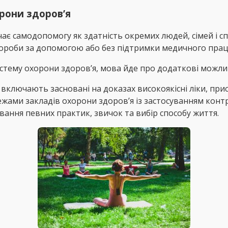
рони здоров’я
чає самодопомогу як здатність окремих людей, сімей і с
ороби за допомогою або без підтримки медичного прац
стему охорони здоров’я, мова йде про додаткові можли
лючають засновані на доказах високоякісні ліки, пристр
ами закладів охорони здоров’я із застосуванням контр
ання певних практик, звичок та вибір способу життя.