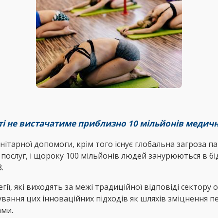
іті не вистачатиме приблизно 10 мільйонів медич
ітарної допомоги, крім того існує глобальна загроза 
 послуг, і щороку 100 мільйонів людей занурюються в бі
.
гії, які виходять за межі традиційної відповіді сектору
ання цих інноваційних підходів як шляхів зміцнення пе
ами.