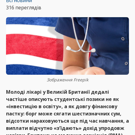
Всі новини
316 переглядів
Зображення Freepik
Молоді лікарі у Великій Британії дедалі
частіше описують студентські позики не як
«інвестицію в освіту», а як довгу фінансову
пастку: борг може сягати шестизначних сум,
відсотки нараховуються ще під час навчання, а
виплати відчутно «з’їдають» дохід упродовж