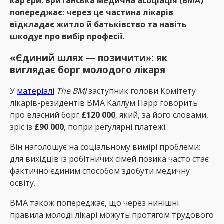
кар’єри. Британська медична асоціація (BMA)
попереджає: через це частина лікарів
відкладає житло й батьківство та навіть
шкодує про вибір професії.
«Єдиний шлях — позичити»: як
виглядає борг молодого лікаря
У
матеріалі
The BMJ
заступник голови Комітету
лікарів-резидентів BMA Каллум Парр говорить
про власний борг
£120 000
, який, за його словами,
зріс із
£90 000
, попри регулярні платежі.
Він наголошує на соціальному вимірі проблеми:
для вихідців із робітничих сімей позика часто стає
фактично єдиним способом здобути медичну
освіту.
BMA також попереджає, що через нинішні
правила молоді лікарі можуть протягом трудового