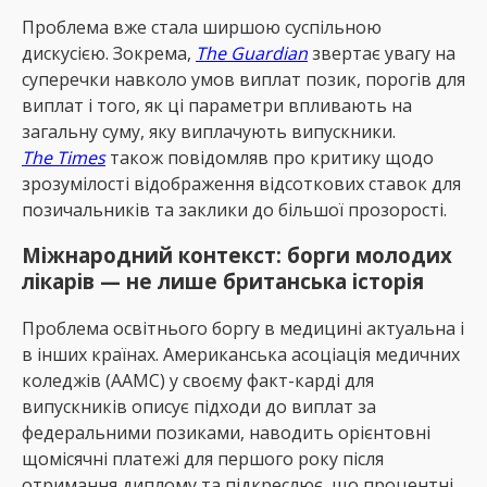
Проблема вже стала ширшою суспільною
дискусією. Зокрема,
The Guardian
звертає увагу на
суперечки навколо умов виплат позик, порогів для
виплат і того, як ці параметри впливають на
загальну суму, яку виплачують випускники.
The Times
також повідомляв про критику щодо
зрозумілості відображення відсоткових ставок для
позичальників та заклики до більшої прозорості.
Міжнародний контекст: борги молодих
лікарів — не лише британська історія
Проблема освітнього боргу в медицині актуальна і
в інших країнах. Американська асоціація медичних
коледжів (AAMC) у своєму факт-карді для
випускників описує підходи до виплат за
федеральними позиками, наводить орієнтовні
щомісячні платежі для першого року після
отримання диплому та підкреслює, що процентні