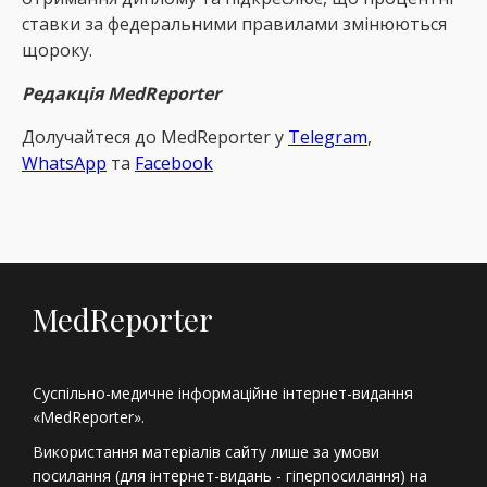
ставки за федеральними правилами змінюються
щороку.
Редакція MedReporter
Долучайтеся до MedReрorter у
Telegram
,
WhatsApp
та
Facebook
MedReporter
Суспільно-медичне інформаційне інтернет-видання
«MedReporter».
Використання матеріалів сайту лише за умови
посилання (для інтернет-видань - гіперпосилання) на