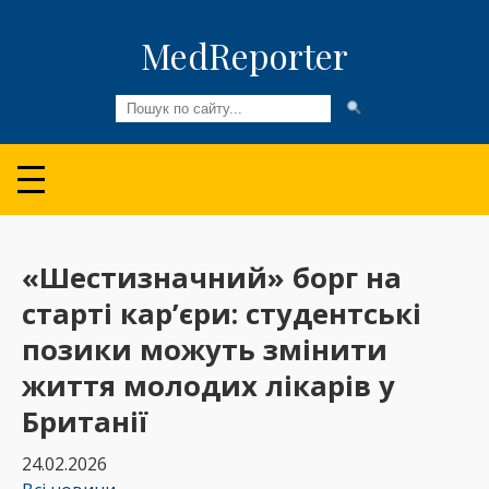
MedReporter
Всі новини
Огляди та Аналітика
Медспільнота
«Шестизначний» борг на
старті кар’єри: студентські
Колонки
позики можуть змінити
Відео
життя молодих лікарів у
Пацієнтам
Британії
24.02.2026