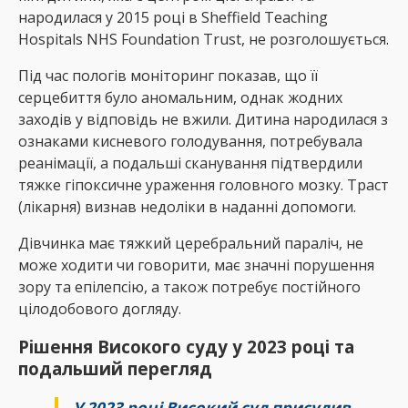
народилася у 2015 році в Sheffield Teaching
Hospitals NHS Foundation Trust, не розголошується.
Під час пологів моніторинг показав, що її
серцебиття було аномальним, однак жодних
заходів у відповідь не вжили. Дитина народилася з
ознаками кисневого голодування, потребувала
реанімації, а подальші сканування підтвердили
тяжке гіпоксичне ураження головного мозку. Траст
(лікарня) визнав недоліки в наданні допомоги.
Дівчинка має тяжкий церебральний параліч, не
може ходити чи говорити, має значні порушення
зору та епілепсію, а також потребує постійного
цілодобового догляду.
Рішення Високого суду у 2023 році та
подальший перегляд
У 2023 році Високий суд присудив