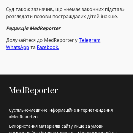
Суд також зазначив, що «немає законних підстав»
розглядати позови постраждалих дітей інакше.
Редакція MedReporter
Долучайтеся до MedReрorter у
Telegram
,
WhatsApp
та
Facebook.
MedReporter
Суспільно-медичне інформаційне інтернет-видання
«MedReporter».
Використання матеріалів сайту лише за умови
посилання (для інтернет-видань - гіперпосилання) на