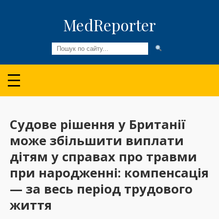
MedReporter
Всі новини
Огляди та Аналітика
Медспільнота
Судове рішення у Британії
може збільшити виплати
Колонки
дітям у справах про травми
Відео
при народженні: компенсація
Пацієнтам
— за весь період трудового
життя