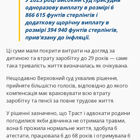
одноразову виплату в розмірі
6
866 615 фунтів стерлінгів
і
додаткову щорічну виплату в
розмірі
394 940 фунтів стерлінгів
,
прив’язану до інфляції.
Ці суми мали покрити витрати на догляд за
дитиною та втрату заробітку до 29 років — саме
така тривалість життя визначалась як очікувана.
Нещодавно Верховний суд ухвалив рішення,
прийняте більшістю голосів, відповідно до якого
компенсація має враховувати всю втрату
заробітку та пенсії за повне трудове життя.
У рішенні зазначено, що Траст і адвокати родини
погодилися: якби дівчинка не отримала травми,
вона б прожила нормальне життя, здобула б
атестати, працювала б до 68 років і отримувала б