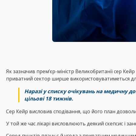
Як зазначив прем’єр-міністр Великобританії cер Кейр
приватний сектор ширше використовуватиметься для 
Наразі у списку очікувань на медичну д
цільові 18 тижнів.
Сер Кейр висловив сподівання, що його план дозволи
У той же час лікарі висловлюють деякий скепсис і за
Серед пунктів плану є й угода з приватним медичним