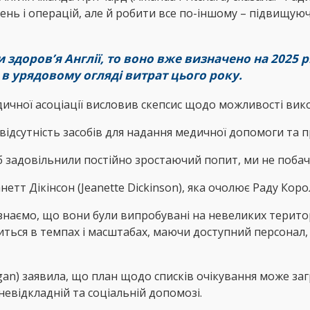
нь і операцій, але й робити все по-іншому – підвищую
доров’я Англії, то воно вже визначено на 2025 рі
 в урядовому огляді витрат цього року.
медичної асоціації висловив скепсис щодо можливості вик
ез відсутність засобів для надання медичної допомоги та 
 б задовільнили постійно зростаючий попит, ми не побачи
тт Дікінсон (Jeanette Dickinson), яка очолює Раду Коро
знаємо, що вони були випробувані на невеликих територі
биться в темпах і масштабах, маючи доступний персонал, 
an) заявила, що план щодо списків очікування може за
невідкладній та соціальній допомозі.