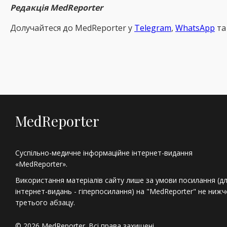
Редакція MedReporter
Долучайтеся до MedReрorter у
Telegram
,
WhatsApp
т
MedReporter
Суспільно-медичне інформаційне інтернет-видання
«MedReporter».
Використання матеріалів сайту лише за умови посилання (д
інтернет-видань - гіперпосилання) на "MedReporter" не нижч
третього абзацу.
© 2026 MedReporter. Всі права захищені.