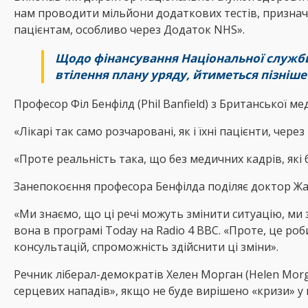
нам проводити мільйони додаткових тестів, призначе
пацієнтам, особливо через Додаток NHS».
Щодо фінансування Національної служби з
втілення плану уряду, йтиметься пізніше
Професор Філ Бенфілд (Phil Banfield) з Британської 
«Лікарі так само розчаровані, як і їхні пацієнти, чер
«Проте реальність така, що без медичних кадрів, які
Занепокоєння професора Бенфілда поділяє доктор Жане
«Ми знаємо, що ці речі можуть змінити ситуацію, ми 
вона в програмі Today на Radio 4 BBC. «Проте, це ро
консультацій, спроможність здійснити ці зміни».
Речник ліберал-демократів Хелен Морган (Helen Morg
серцевих нападів», якщо не буде вирішено «кризи» у 