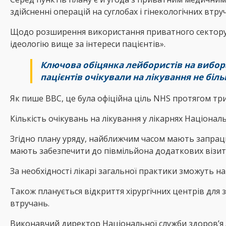
здійсненні операцій на суглобах і гінекологічних втру
Щодо розширення використання приватного сектору се
ідеологію вище за інтереси пацієнтів».
Ключова обіцянка лейбористів на вибора
пацієнтів очікували на лікування не біль
Як пише ВВС, це була офіційна ціль NHS протягом трив
Кількість очікувань на лікування у лікарнях Національ
Згідно плану уряду, найближчим часом мають запрац
мають забезпечити до півмільйона додаткових візит
За необхідності лікарі загальної практики зможуть н
Також планується відкриття хірургічних центрів для
втручань.
Виконавчий директор Національної служби здоров’я А