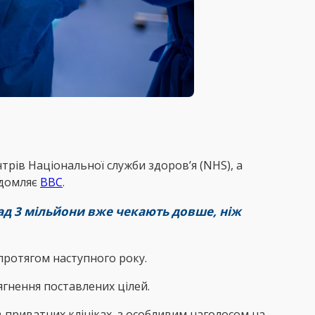
трів Національної служби здоров’я (NHS), а
ідомляє
ВВС
.
над 3 мільйони вже чекають довше, ніж
протягом наступного року.
ягнення поставлених цілей.
 приватних клініках, з особливим наголосом на