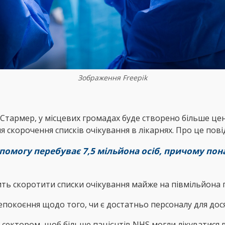
Зображення Freepik
 Стармер, у місцевих громадах буде створено більше цен
скорочення списків очікування в лікарнях. Про це пов
опомогу перебуває 7,5 мільйона осіб, причому по
ть скоротити списки очікування майже на півмільйона 
непокоєння щодо того, чи є достатньо персоналу для дос
 сектором, щоб більше пацієнтів NHS могли лікуватися в