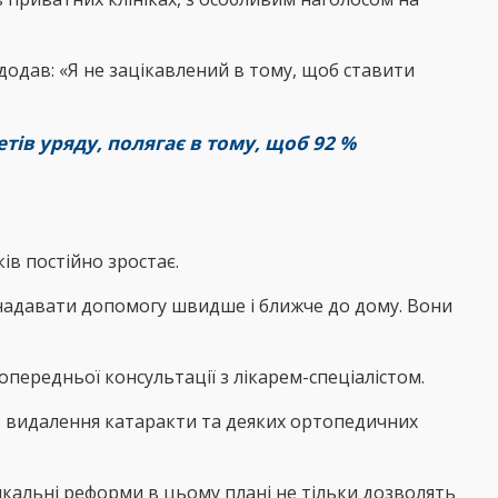
одав: «Я не зацікавлений в тому, щоб ставити
ів уряду, полягає в тому, щоб 92 %
ків постійно зростає.
надавати допомогу швидше і ближче до дому. Вони
опередньої консультації з лікарем-спеціалістом.
 з видалення катаракти та деяких ортопедичних
икальні реформи в цьому плані не тільки дозволять