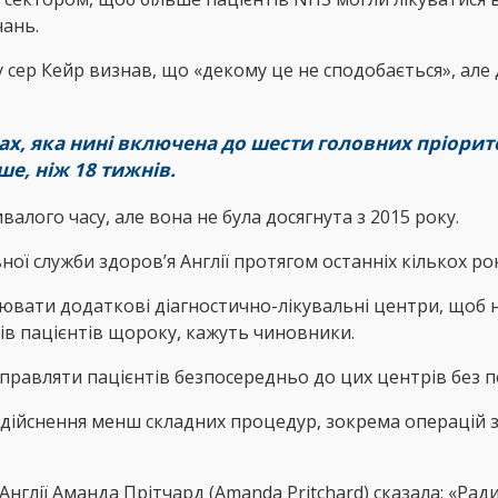
чань.
р Кейр визнав, що «декому це не сподобається», але д
х, яка нині включена до шести головних пріоритет
ше, ніж 18 тижнів.
алого часу, але вона не була досягнута з 2015 року.
ної служби здоров’я Англії протягом останніх кількох ро
ювати додаткові діагностично-лікувальні центри, щоб 
ів пацієнтів щороку, кажуть чиновники.
аправляти пацієнтів безпосередньо до цих центрів без п
 здійснення менш складних процедур, зокрема операцій
нглії Аманда Прітчард (Amanda Pritchard) сказала: «Рад