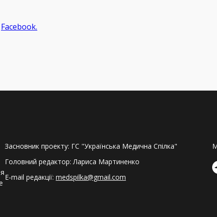
а
Facebook.
Засновник проекту: ГС "Українська Медична Спілка"
M
Головний редактор: Лариса Мартиненко
ля
E-mail редакції:
medspilka@gmail.com
е