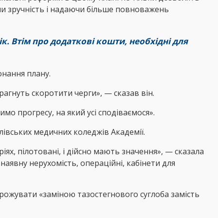
чи зручність і надаючи більше повноважень
к. Втім про додаткові кошти, необхідні для
онання плану.
прагнуть скоротити черги», — сказав він.
мо прогресу, на який усі сподіваємося».
лівських медичних коледжів Академії.
ях, пілотовані, і дійсно мають значення», — сказала
наявну нерухомість, операційні, кабінети для
грожувати «заміною тазостегнового суглоба замість