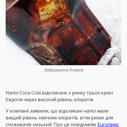
Зображення Freepik
Напої Coca-Cola відкликано з ринку трьох країн
Європи через високий рівень хлоратів.
У компанії заявили, що відкликані напої мали
вищий рівень хімічних хлоратів, втім ризик для
споживачів низький. Про це повідомляє
Еuronews
.