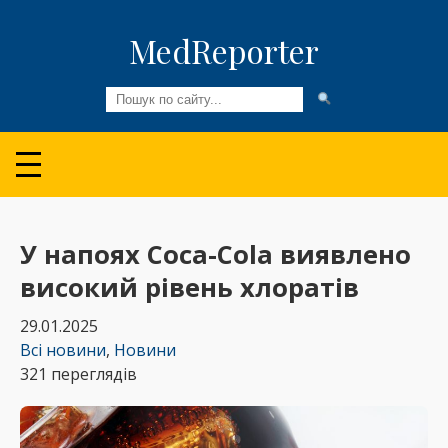
MedReporter
Всі новини
Огляди та Аналітика
Медспільнота
У напоях Coca-Cola виявлено
високий рівень хлоратів
Колонки
29.01.2025
Відео
Всі новини
,
Новини
321 переглядів
Пацієнтам