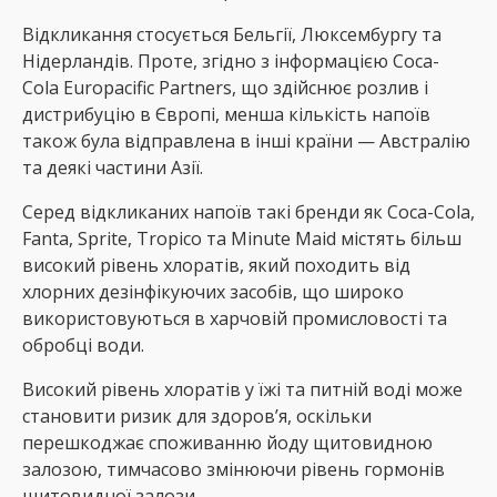
Відкликання стосується Бельгії, Люксембургу та
Нідерландів. Проте, згідно з інформацією Coca-
Cola Europacific Partners, що здійснює розлив і
дистрибуцію в Європі, менша кількість напоїв
також була відправлена ​​в інші країни — Австралію
та деякі частини Азії.
Серед відкликаних напоїв такі бренди як Coca-Cola,
Fanta, Sprite, Tropico та Minute Maid містять більш
високий рівень хлоратів, який походить від
хлорних дезінфікуючих засобів, що широко
використовуються в харчовій промисловості та
обробці води.
Високий рівень хлоратів у їжі та питній воді може
становити ризик для здоров’я, оскільки
перешкоджає споживанню йоду щитовидною
залозою, тимчасово змінюючи рівень гормонів
щитовидної залози.