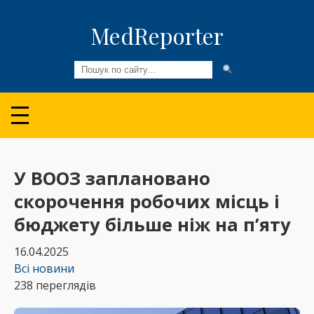
MedReporter
Всі новини
Огляди та Аналітика
Медспільнота
У ВООЗ заплановано
скорочення робочих місць і
Колонки
бюджету більше ніж на п’яту
Відео
16.04.2025
Пацієнтам
Всі новини
238 переглядів