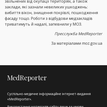
звільнених від окупації територіях, а також
заклади, які зазнали невеликих ушкоджень:
вибиття вікон, знищення покрівлі, пошкодження
фасаду тощо. Роботи з відбудови медзакладів
триватимуть й надалі, запевнили у МОЗ.
Пресслужба
MedReporter
За матеріалами moz.gov.ua
MedReporter
Суспільно-медичне інформаційне інтернет-видання
«MedReporter».
Використання матеріалів сайту лише за умови