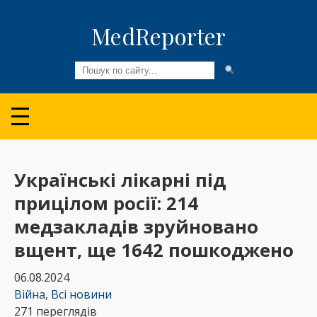
MedReporter
Всі новини
Огляди та Аналітика
Медспільнота
Українські лікарні під
прицілом росії: 214
Колонки
медзакладів зруйновано
Відео
вщент, ще 1642 пошкоджено
Пацієнтам
06.08.2024
Війна
,
Всі новини
271 переглядів