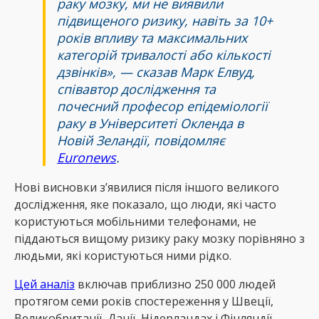
раку мозку, ми не виявили
підвищеного ризику, навіть за 10+
років впливу та максимальних
категорій тривалості або кількості
дзвінків», — сказав Марк Елвуд,
співавтор дослідження та
почесний професор епідеміології
раку в Університеті Окленда в
Новій Зеландії, повідомляє
Еuronews
.
Нові висновки з’явилися після іншого великого
дослідження, яке показало, що люди, які часто
користуються мобільними телефонами, не
піддаються вищому ризику раку мозку порівняно з
людьми, які користуються ними рідко.
Цей аналіз
включав приблизно 250 000 людей
протягом семи років спостереження у Швеції,
Великобританії, Данії, Нідерландах і Фінляндії.