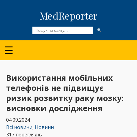
MedReporter
Всі новини
Огляди та Аналітика
Медспільнота
Використання мобільних
телефонів не підвищує
Колонки
ризик розвитку раку мозку:
Відео
висновки дослідження
Пацієнтам
04.09.2024
Всі новини
,
Новини
317 переглядів