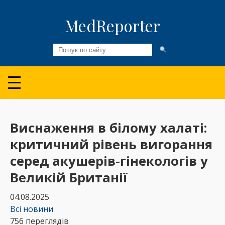
MedReporter
Всі новини
Огляди та Аналітика
Медспільнота
Виснаження в білому халаті:
критичний рівень вигорання
Колонки
серед акушерів-гінекологів у
Відео
Великій Британії
Пацієнтам
04.08.2025
Всі новини
756 переглядів