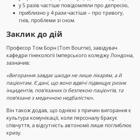
у 5 разів частіше повідомляли про депресію,
приблизно у 4 рази частіше – про тривогу,
гнів, проблеми зі сном.
Заклик до дій
Професор Том Борн (Tom Bourne), завідувач
кафедри гінекології Імперського коледжу Лондона,
зазначив:
«Вигорання завдає шкоди не лише лікарям, а й
пацієнтам. Є дані, що воно вдвічі підвищує ризик
інцидентів, пов’язаних із безпекою пацієнтів, та
пов’язане з медичною недбалістю».
Він також додав, що однією з причин вигорання є
культура комунікації, коли персоналу бракує
співчуття, а відсутність автономії лише поглиблює
кризу.