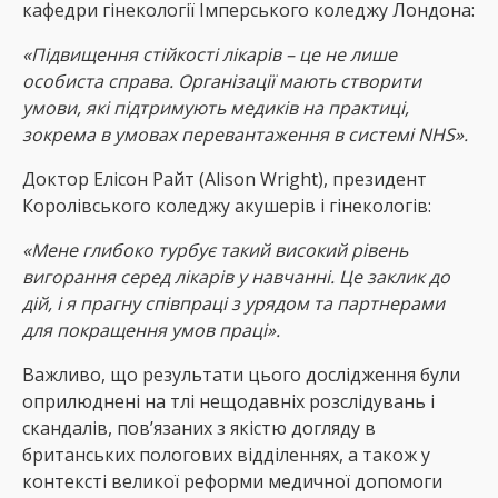
кафедри гінекології Імперського коледжу Лондона:
«Підвищення стійкості лікарів – це не лише
особиста справа. Організації мають створити
умови, які підтримують медиків на практиці,
зокрема в умовах перевантаження в системі NHS».
Доктор Елісон Райт (Alison Wright), президент
Королівського коледжу акушерів і гінекологів:
«Мене глибоко турбує такий високий рівень
вигорання серед лікарів у навчанні. Це заклик до
дій, і я прагну співпраці з урядом та партнерами
для покращення умов праці».
Важливо, що результати цього дослідження були
оприлюднені на тлі нещодавніх розслідувань і
скандалів, пов’язаних з якістю догляду в
британських пологових відділеннях, а також у
контексті великої реформи медичної допомоги