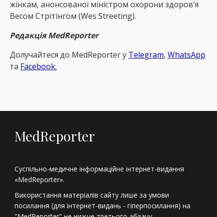
жінкам, анонсованої міністром охорони здоров’я
Весом Стрітінгом (Wes Streeting).
Редакція MedReporter
Долучайтеся до MedReрorter у
Telegram
,
WhatsApp
та
Facebook.
MedReporter
Суспільно-медичне інформаційне інтернет-видання
«MedReporter».
Використання матеріалів сайту лише за умови
посилання (для інтернет-видань - гіперпосилання) на
"MedReporter" не нижче третього абзацу.