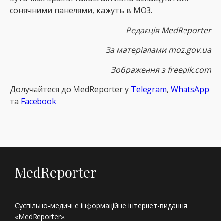
сонячними панелями, кажуть в МОЗ.
Редакція MedReporter
За матеріалами moz.gov.ua
Зображення з freepik.com
Долучайтеся до MedReрorter у
Telegram
,
WhatsApp
та
Facebook
MedReporter
Суспільно-медичне інформаційне інтернет-видання
«MedReporter».