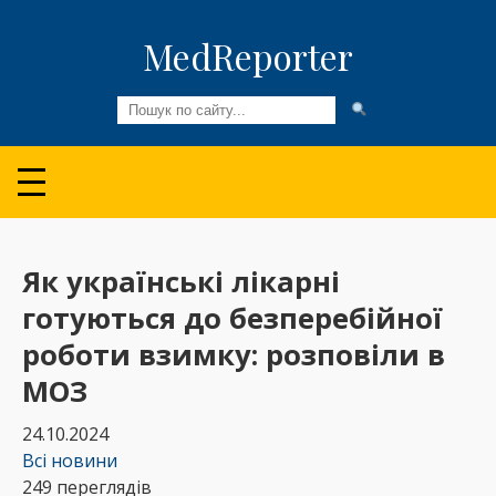
MedReporter
Всі новини
Огляди та Аналітика
Медспільнота
Як українські лікарні
готуються до безперебійної
Колонки
роботи взимку: розповіли в
Відео
МОЗ
Пацієнтам
24.10.2024
Всі новини
249 переглядів