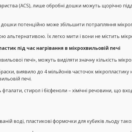
ариства (ACS), лише обробні дошки можуть щорічно під
ї дошки потенційно може збільшити потрапляння мікропл
ою альтернативою. Їх легко мити і вони не містить мікр
астик під час нагрівання в мікрохвильовій печі
вильової печі», можуть виділяти значну кількість мікроп
браски, виявило до 4 мільйонів часточок мікропластик
ильовій печі.
 фталати, стирол і бісфеноли – хімічні речовини, що вхо
ованій воді, пластикові формочки для кубиків льоду та