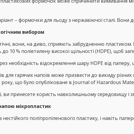
пластикових формочок може спричинити вимивання мікр
аріант – формочки для льоду з нержавіючої сталі. Вони 
ологічним вибором
гічні, вони, на диво, сприяють забрудненню пластиком
до 10 % поліетилену високої щільності (HDPE), щоб запо
ез необхідність відокремлення шару HDPE від паперу, 
ів для гарячих напоїв може призвести до викиду різних
 року, що було опубліковане в Journal of Hazardous Mater
лі, ви принесете користь навколишньому середовищу і 
напою мікропластик
 нестійкого поліпропіленового пластику, і навіть папер