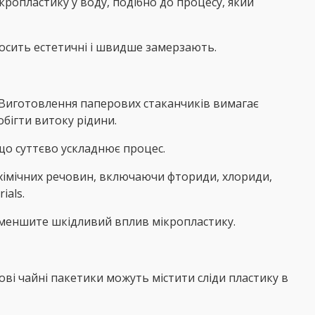
опластику у воду, подібно до процесу, який
досить естетичні і швидше замерзають.
. Виготовлення паперових стаканчиків вимагає
бігти витоку рідини.
що суттєво ускладнює процес.
 хімічних речовин, включаючи фториди, хлориди,
ials.
зменшите шкідливий вплив мікропластику.
ові чайні пакетики можуть містити сліди пластику в