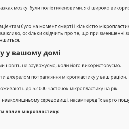
разках мозку, були поліетиленовими, які широко викори
пацієнтам було на момент смерті і кількістю мікропласти
Це важливо, оскільки свідчить про те, що при зменшенн
ншиться.
у у вашому домі
ми навіть не зауважуємо, коли його використовуємо.
ти джерелом потрапляння мікропластику у ваш раціон.
оживають до 52 000 часточок мікропластику на рік.
 навколишньому середовищі, насамперед їх варто пошук
ти вплив мікропластику: