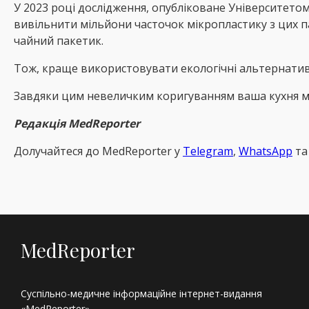
У 2023 році дослідження, опубліковане Університето
вивільнити мільйони часточок мікропластику з цих п
чайний пакетик.
Тож, краще використовувати екологічні альтернатив
Завдяки цим невеличким коригуванням ваша кухня мо
Редакція MedReporter
Долучайтеся до MedReрorter у
Telegram
,
WhatsApp
т
MedReporter
Суспільно-медичне інформаційне інтернет-видання
«MedReporter».