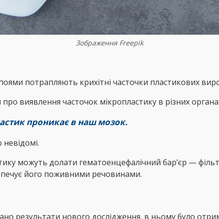
Зображення Freepik
поями потрапляють крихітні часточки пластикових вироб
про виявлення часточок мікропластику в різних органа
астик проникає в наш мозок.
 невідомі.
астику можуть долати гематоенцефалічний бар’єр — фі
езпечує його поживними речовинами.
ано результати нового дослідження, в ньому було отрим