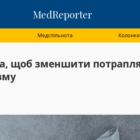
MedReporter
Медспільнота
Колонки
ма, щоб зменшити потрапл
зму