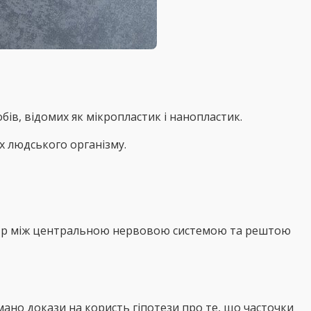
ів, відомих як мікропластик і нанопластик.
х людського організму.
льтр між центральною нервовою системою та рештою
ано докази на користь гіпотези про те, що часточки