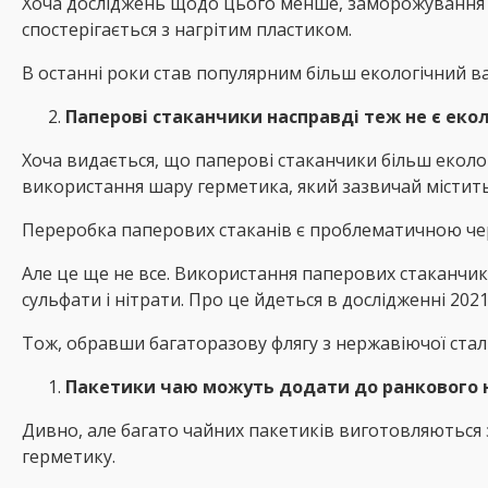
Хоча досліджень щодо цього менше, заморожування 
спостерігається з нагрітим пластиком.
В останні роки став популярним більш екологічний в
Паперові стаканчики насправді теж не є ек
Хоча видається, що паперові стаканчики більш еколо
використання шару герметика, який зазвичай містить 
Переробка паперових стаканів є проблематичною чер
Але це ще не все. Використання паперових стаканчик
сульфати і нітрати. Про це йдеться в дослідженні 2021
Тож, обравши багаторазову флягу з нержавіючої ста
Пакетики чаю можуть додати до ранкового 
Дивно, але багато чайних пакетиків виготовляються з
герметику.