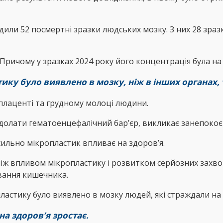
ли 52 посмертні зразки людських мозку. З них 28 зразкі
Причому у зразках 2024 року його концентрація була на 
тику було виявлено в мозку, ніж в інших органах, 
 плаценті та грудному молоці людини.
 долати гематоенцефалічний бар’єр, викликає занепокоє
сильно мікропластик впливає на здоров’я.
між впливом мікропластику і розвитком серйозних захв
ювання кишечника.
стику було виявлено в мозку людей, які страждали на д
на здоров’я зростає.