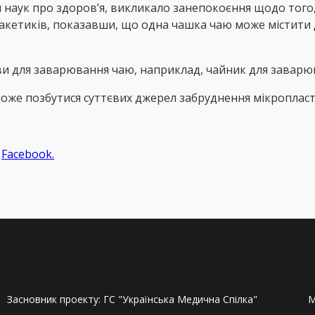
м наук про здоров’я, викликало занепокоєння щодо того
акетиків, показавши, що одна чашка чаю може містити 
и для заварювання чаю, наприклад, чайник для заварю
же позбутися суттєвих джерел забруднення мікропласт
а
Facebook.
Засновник проекту: ГС "Українська Медична Спілка"
M