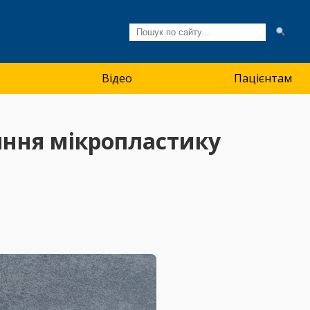
Відео
Пацієнтам
яння мікропластику