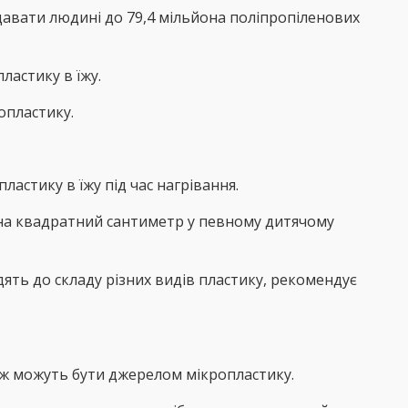
давати людині до 79,4 мільйона поліпропіленових
астику в їжу.
опластику.
ластику в їжу під час нагрівання.
у на квадратний сантиметр у певному дитячому
дять до складу різних видів пластику, рекомендує
кож можуть бути джерелом мікропластику.