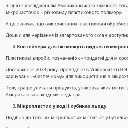
Згідно з дослідженням Американського хімічного тов
мікрочасточок – різновиду пластикового полімеру.
А це означає, що використання пластикової обробно
Дошки для нарізання із загартованого скла є доступн
Контейнери для їжі можуть виділяти мікропл
Пластикові вироби, позначені як «придатні для мікрох
Дослідження 2023 року, проведене в Університеті Не
харчуванні, «безпечному» для використання в мікрохв
Тож, краще уникати продуктів, упаковка яких містить
Американська академія педіатрії.
Мікропластик у воді і кубиках льоду
Подібно до того, як мікропластик міститься у бутиль