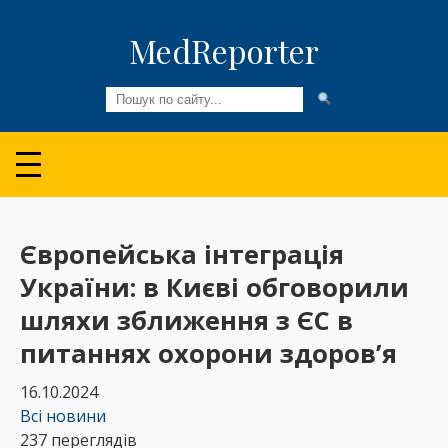
MedReporter
Всі новини
Огляди та Аналітика
Медспільнота
Європейська інтеграція
України: в Києві обговорили
Колонки
шляхи зближення з ЄС в
Відео
питаннях охорони здоров’я
Пацієнтам
16.10.2024
Всі новини
237 переглядів