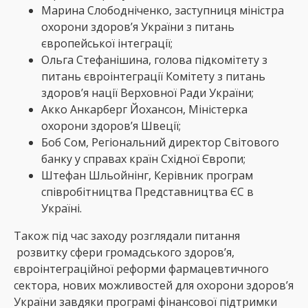
Марина Слободніченко, заступниця міністра
охорони здоров’я України з питань
європейської інтеграції;
Ольга Стефанішина, голова підкомітету з
питань євроінтеграції Комітету з питань
здоров’я нації Верховної Ради України;
Акко Анкарберг Йохансон, Міністерка
охорони здоровʼя Швеції;
Боб Сом, Регіональний директор Світового
банку у справах країн Східної Європи;
Штефан Шльойнінг, Керівник програм
співробітництва Представництва ЄС в
Україні.
Також під час заходу розглядали питання
розвитку сфери громадського здоров’я,
євроінтеграційної реформи фармацевтичного
сектора, нових можливостей для охорони здоровʼя
України завдяки програмі фінансової підтримки