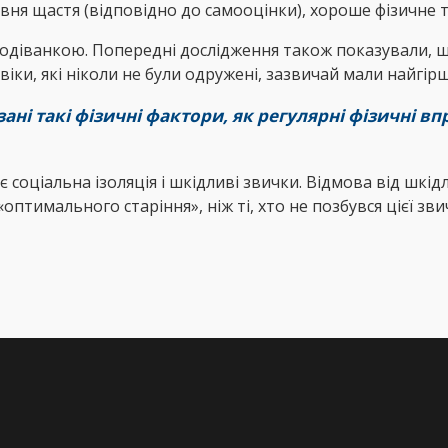
івня щастя (відповідно до самооцінки), хороше фізичне т
сподіванкою. Попередні дослідження також показували,
ловіки, які ніколи не були одружені, зазвичай мали найгір
ні такі фізичні фактори, як регулярні фізичні в
 соціальна ізоляція і шкідливі звички. Відмова від шкідл
оптимального старіння», ніж ті, хто не позбувся цієї зв