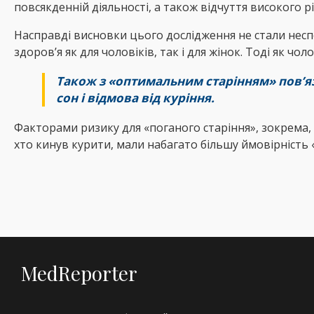
повсякденній діяльності, а також відчуття високого р
Насправді висновки цього дослідження не стали не
здоров’я як для чоловіків, так і для жінок. Тоді як чо
Також з «оптимальним старінням» пов’яза
сон і відмова від куріння.
Факторами ризику для «поганого старіння», зокрема, є
хто кинув курити, мали набагато більшу ймовірність «
MedReporter