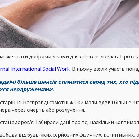
оже стати добрими ліками для літніх чоловіків. Проте д
rnal International Social Work.
В ньому взяли участь понад
двічі більше шансів опинитися серед тих, хто пі
лися неодруженими.
старіння. Насправді самотні жінки мали вдвічі більше ш
тнера через смерть або розлучення.
тан здоров’я, і збирали дані про те, наскільки «оптимал
свобода від будь-яких серйозних фізичних, когнітивних,