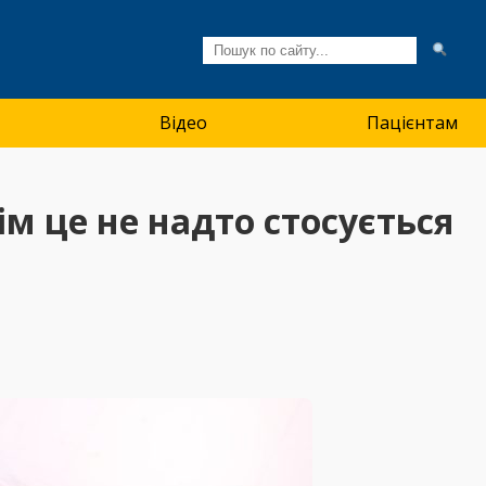
Відео
Пацієнтам
м це не надто стосується