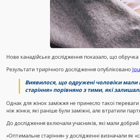
Нове канадійське дослідження показало, що обручка м
Результати трирічного дослідження опубліковано
Jou
Виявилося, що одружені чоловіки мали в
старіння» порівняно з тими, які залиша
Однак для жінок заміжжя не принесло такої переваги 
ніж жінки, які раніше були заміжні, але втратили пар
До дослідження включали учасників, які мали добрий с
«Оптимальне старіння» у дослідженні визначали як «