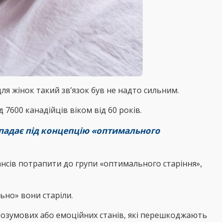
ля жінок такий зв’язок був не надто сильним.
 7600 канадійців віком від 60 років.
дпадає під концепцію «оптимального
ансів потрапити до групи «оптимального старіння»,
ьно» вони старіли.
 розумових або емоційних станів, які перешкоджають