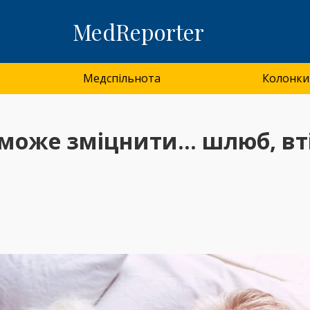
MedReporter
Медспільнота
Колонки
в може зміцнити… шлюб, вті