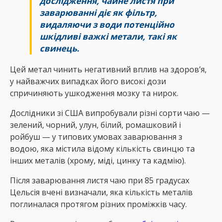
дослідження, чайне листя при
заварюванні діє як фільтр,
видаляючи з води потенційно
шкідливі важкі метали, такі як
свинець.
Цей метал чинить негативний вплив на здоров’я,
у найважчих випадках його високі дози
спричиняють ушкодження мозку та нирок.
Дослідники зі США випробували різні сорти чаю —
зелений, чорний, улун, білий, ромашковий і
ройбуш — у типових умовах заварювання з
водою, яка містила відому кількість свинцю та
інших металів (хрому, міді, цинку та кадмію).
Після заварювання листя чаю при 85 градусах
Цельсія вчені визначали, яка кількість металів
поглиналася протягом різних проміжків часу.