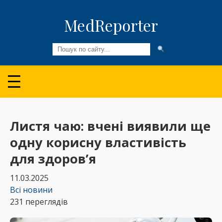
MedReporter
Всі новини
Огляди та Аналітика
Медспільнота
Листя чаю: вчені виявили ще
одну корисну властивість
Колонки
для здоров’я
Відео
11.03.2025
Пацієнтам
Всі новини
231 переглядів