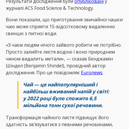
Результати дослідження були
опубліковані
у
журналі ACS Food Science & Technology.
Вони показали, що приготування звичайної чашки
чаю може сприяти 15-відсотковому видаленню
свинцю з питної води.
«З чаєм людям нічого зайвого робити не потрібно.
Просто залийте листя водою і воно природним
чином видалить метали», — сказав Бенджамін
Шіндел (Benjamin Shindel), провідний автор
дослідження. Про це повідомляє
Еuronews
.
Чай — це найпопулярніший і
найбільш вживаний напій у світі:
у 2022 році було спожито 6,5
мільйона тонн сухої речовини.
Трансформація чайного листя підвищує його
здатність зв’язуватися з певними речовинами,