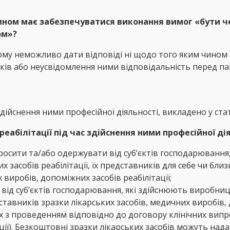
ном має забезпечуватися виконання вимог «бути че
ом»?
му неможливо дати відповіді ні щодо того яким чином за
ків або неусвідомлення ними відповідальність перед п
ійснення ними професійної діяльності, викладено у стат
еабілітації під час здійснення ними професійної ді
росити та/або одержувати від суб’єктів господарювання
х засобів реабілітації, їх представників для себе чи бли
 виробів, допоміжних засобів реабілітації;
від суб’єктів господарювання, які здійснюють виробниц
дставників зразки лікарських засобів, медичних виробів,
их з проведенням відповідно до договору клінічних випр
ції). Безкоштовні зразки лікарських засобів можуть на