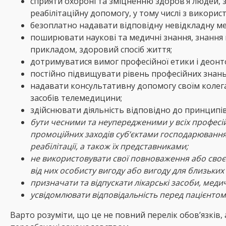
сприяти охороні та зміцненню здоров’я людей, 
реабілітаційну допомогу, у тому числі з викорис
безоплатно надавати відповідну невідкладну ме
поширювати наукові та медичні знання, знання 
прикладом, здоровий спосіб життя;
дотримуватися вимог професійної етики і деонто
постійно підвищувати рівень професійних знань 
надавати консультативну допомогу своїм колегам
засобів телемедицини;
здійснювати діяльність відповідно до принципів
бути чесними та неупередженими у всіх професі
промоційних заходів суб’єктами господарювання,
реабілітації, а також їх представниками;
не використовувати свої повноваження або своє с
від них особисту вигоду або вигоду для близьких 
призначати та відпускати лікарські засоби, медич
усвідомлювати відповідальність перед пацієнтом
Варто розуміти, що це не повний перелік обов’язків,