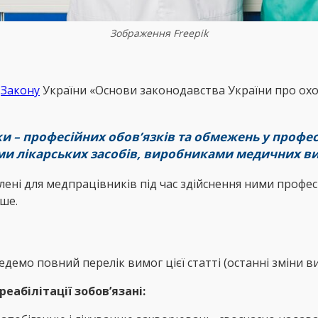
Зображення Freepik
о
Закону
України «Основи законодавства України про охор
 – професійних обов’язків та обмежень у професій
ми лікарських засобів, виробниками медичних ви
ені для медпрацівників під час здійснення ними професі
ше.
едемо повний перелік вимог цієї статті (останні зміни в
еабілітації зобов’язані: