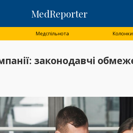
MedReporter
Медспільнота
Колонки
мпанії: законодавчі обме