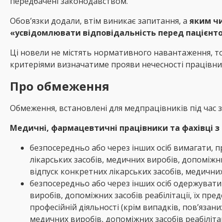
передбачені законодавством.
Обов’язки додали, втім виникає запитання, а
яким чи
«усвідомлювати відповідальність перед пацієнт
Ці новели не містять нормативного навантаження, то
критеріями визначатиме прояви нечесності працівни
Про обмеження
Обмеження, встановлені для медпрацівників під час зд
Медичні, фармацевтичні працівники та фахівці з р
безпосередньо або через інших осіб вимагати, п
лікарських засобів, медичних виробів, допоміжни
відпуск конкретних лікарських засобів, медичних
безпосередньо або через інших осіб одержувати 
виробів, допоміжних засобів реабілітації, їх пре
професійній діяльності (крім випадків, пов’язан
медичних виробів, допоміжних засобів реабіліта