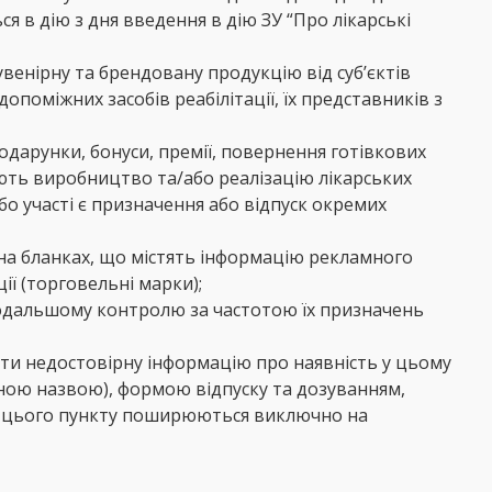
ся в дію з дня введення в дію ЗУ “Про лікарські
увенірну та брендовану продукцію від суб’єктів
поміжних засобів реабілітації, їх представників з
одарунки, бонуси, премії, повернення готівкових
снюють виробництво та/або реалізацію лікарських
бо участі є призначення або відпуск окремих
х на бланках, що містять інформацію рекламного
ії (торговельні марки);
 подальшому контролю за частотою їх призначень
вати недостовірну інформацію про наявність у цьому
ною назвою), формою відпуску та дозуванням,
ня цього пункту поширюються виключно на