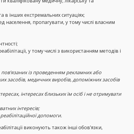
ти кваліфіковану медичну, лікарську та
а в інших екстремальних ситуаціях;
д населення, пропагувати, у тому числі власним
нтності;
білітації, у тому числі з використанням методів і
о пов’язаних із проведенням рекламних або
их засобів, медичних виробів, допоміжних засобів
ересах, інтересах близьких їм осіб і не отримувати
ватних інтересів;
реабілітаційної допомоги.
абілітації виконують також інші обов’язки,