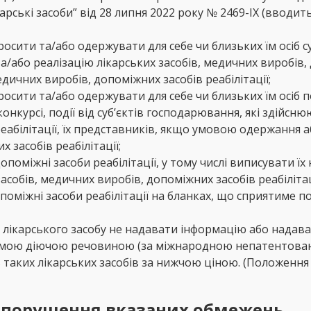
арські засоби” від 28 липня 2022 року № 2469-IX (вводить
осити та/або одержувати для себе чи близьких їм осіб с
або реалізацію лікарських засобів, медичних виробів, до
дичних виробів, допоміжних засобів реабілітації;
росити та/або одержувати для себе чи близьких їм осіб п
, конкурсі, події від суб’єктів господарювання, які здій
еабілітації, їх представників, якщо умовою одержання а
 засобів реабілітації;
опоміжні засоби реабілітації, у тому числі виписувати ї
асобів, медичних виробів, допоміжних засобів реабілітац
опоміжні засоби реабілітації на бланках, що сприятиме
ку) лікарського засобу не надавати інформацію або нада
 самою діючою речовиною (за міжнародною непатентова
 таких лікарських засобів за нижчою ціною. (Положен
 порушення вказаних обмежень