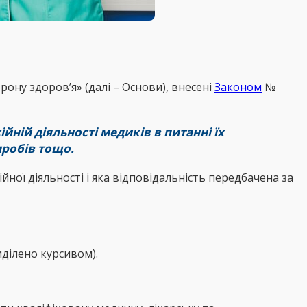
ону здоров’я» (далі – Основи), внесені
Законом
№
ній діяльності медиків в питанні їх
робів тощо.
йної діяльності і яка відповідальність передбачена за
иділено курсивом).