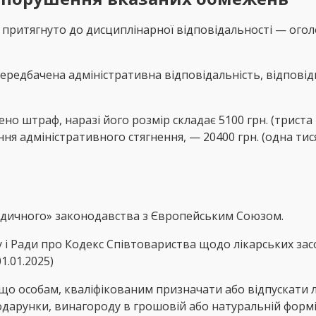
 притягнуто до дисциплінарної відповідальності — огол
едбачена адміністративна відповідальність, відповідно
о штраф, наразі його розмір складає 5100 грн. (триста
я адміністративного стягнення, — 20400 грн. (одна тис
«медичного» законодавства з Європейським Союзом.
і Ради про Кодекс Співтовариства щодо лікарських за
01.01.2025)
що особам, кваліфікованим призначати або відпускати лі
дарунки, винагороду в грошовій або натуральній формі,