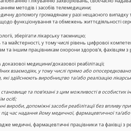
запобіганню і лікуванню захворювань, своєчасно надава
танням методів і засобів телемедицини;
дичну допомогу громадянам у разі нещасного випадку т
щодо функціонування та обмежень життєдіяльності сере
логії, зберігати лікарську таємницю;
та майстерності, у тому числі рівень цифрової компете
 та іншим працівникам охорони здоров’я, фахівцям з реа
 доказової медицини/доказової реабілітації;
йних взаємодіях, у тому числі прямо або опосередкован
 які здійснюють виробництво та/або реалізацію лікарськ
тановище та пов’язані з цим можливості в особистих інт
їм осіб;
ні вироби, допоміжні засоби реабілітації без впливу при
 під час надання йому медичної, фармацевтичної та/або 
 адже медичні, фармацевтичні працівники та фахівці з ре