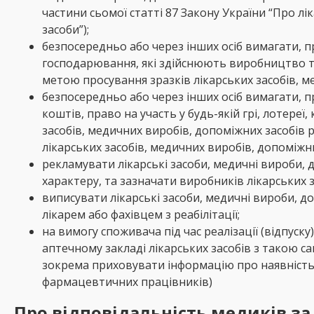
частини сьомої статті 87 Закону України “Про лік
засоби”);
безпосередньо або через інших осіб вимагати, пр
господарювання, які здійснюють виробництво та/
метою просування зразків лікарських засобів, ме
безпосередньо або через інших осіб вимагати, п
коштів, право на участь у будь-якій грі, лотереї
засобів, медичних виробів, допоміжних засобів р
лікарських засобів, медичних виробів, допоміжних
рекламувати лікарські засоби, медичні вироби, д
характеру, та зазначати виробників лікарських з
виписувати лікарські засоби, медичні вироби, д
лікарем або фахівцем з реабілітації;
на вимогу споживача під час реалізації (відпус
аптечному закладі лікарських засобів з такою
зокрема приховувати інформацію про наявність
фармацевтичних працівників)
Про відповідальність
медиків за