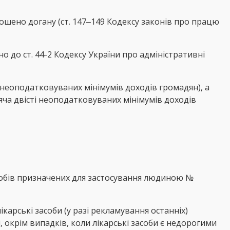
ошено догану (ст. 147‒149 Кодексу законів про працю
 до ст. 44-2 Кодексу України про адміністративні
 неоподатковуваних мінімумів доходів громадян), а
яча двісті неоподатковуваних мінімумів доходів
собів призначених для застосування людиною №
карські засоби (у разі рекламування останніх)
 окрім випадків, коли лікарські засоби є недорогими