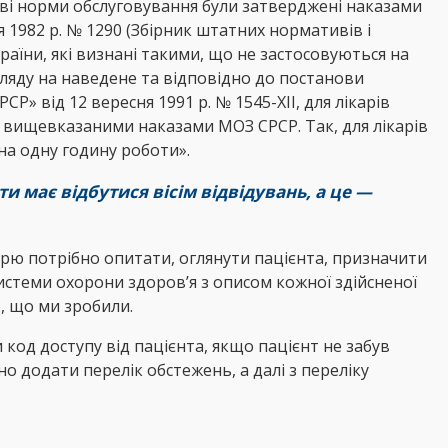
кові норми обслуговування були затверджені наказами
ня 1982 р. № 1290 (Збірник штатних нормативів і
країни, які визнані такими, що не застосовуються на
 огляду на наведене та відповідно до постанови
Р» від 12 вересня 1991 р. № 1545-ХІІ, для лікарів
і вищевказаними наказами МОЗ СРСР. Так, для лікарів
на одну годину роботи».
ти має відбутися вісім відвідувань, а це —
арю потрібно опитати, оглянути пацієнта, призначити
системи охорони здоров’я з описом кожної здійсненої
, що ми зробили.
 код доступу від пацієнта, якщо пацієнт не забув
о додати перелік обстежень, а далі з переліку