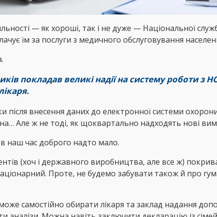
яльності — як хороші, так і не дуже — Національної слу
лачує їм за послуги з медичного обслуговування населен
.
диків покладав великі надії на систему роботи з Н
лікаря.
після внесення даних до електронної системи охорони з
жна… Але ж не тоді, як щоквартально надходять нові ви
, в наш час доброго надто мало.
нтів (хоч і державного виробництва, але все ж) покри
стаціонарний. Проте, не будемо забувати також й про гу
 може самостійно обирати лікаря та заклад надання доп
ти аналізи. Можна навіть заключити декларацію із сіме