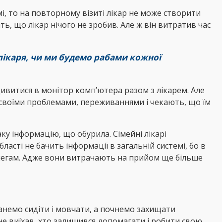
мі, то на повторному візиті лікар не може створити
ть, що лікар нічого не зробив. Але ж він витратив час
а лікаря, чи ми будемо рабами кожної
і дивитися в монітор комп’ютера разом з лікарем. Але
і своїми проблемами, переживаннями і чекають, що їм
ку інформацію, що обурила. Сімейні лікарі
сті не бачить інформації в загальній системі, бо в
олегам. Адже вони витрачають на прийом ще більше
танемо сидіти і мовчати, а почнемо захищати
 не виїхав, хто залишився допомагати і робити свою