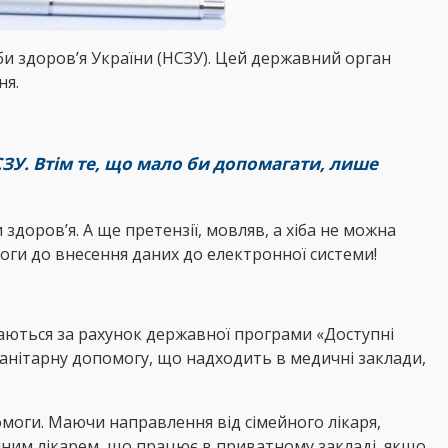
жби здоров’я України (НСЗУ). Цей державний орган
ня.
СЗУ. Втім те, що мало би допомагати, лише
доров’я. А ще претензії, мовляв, а хіба не можна
моги до внесення даних до електронної системи!
ваються за рахунок державної програми «Доступні
манітарну допомогу, що надходить в медичні заклади,
омоги. Маючи направлення від сімейного лікаря,
йним лікарем, що працює в приватному закладі, якщо