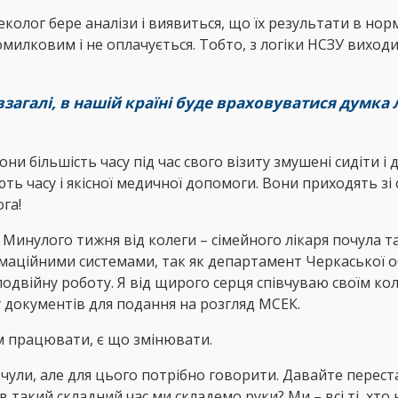
еколог бере аналізи і виявиться, що їх результати в нор
помилковим і не оплачується. Тобто, з логіки НСЗУ виходи
 взагалі, в нашій країні буде враховуватися думк
они більшість часу під час свого візиту змушені сидіти 
ють часу і якісної медичної допомоги. Вони приходять з
га!
 Минулого тижня від колеги – сімейного лікаря почула та
ційними системами, так як департамент Черкаської обла
одвійну роботу. Я від щирого серця співчуваю своїм к
ку документів для подання на розгляд МСЕК.
им працювати, є що змінювати.
почули, але для цього потрібно говорити. Давайте перес
 такий складний час ми складемо руки? Ми – всі ті, хто