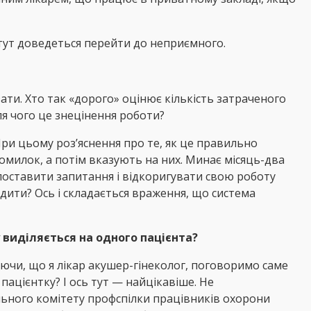
 тут доведеться перейти до неприємного.
азати. Хто так «дорого» оцінює кількість затраченого
ля чого це знецінення роботи?
ри цьому роз’яснення про те, як це правильно
помилок, а потім вказують на них. Минає місяць-два
поставити запитання і відкоригувати свою роботу
дити? Ось і складається враження, що система
 виділяється на одного пацієнта?
уючи, що я лікар акушер-гінеколог, поговоримо саме
пацієнтку? І ось тут — найцікавіше. Не
ального комітету профспілки працівників охорони