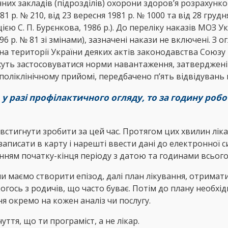
ічних закладів (підрозділів) охорони здоров’я розрахун
81 р. № 210, від 23 вересня 1981 р. № 1000 та від 28 груд
єю С. П. Бурєнкова, 1986 р.). До переліку наказів МОЗ У
96 р. № 81 зі змінами), зазначені накази не включені. З
а території України деяких актів законодавства Союзу РС
ожуть застосовуватися норми навантаження, затверджен
поліклінічному прийомі, передбачено п’ять відвідувань 
А у разі профілактичного огляду, то за годину робо
встигнути зробити за цей час. Протягом цих хвилин лік
записати в карту і нарешті ввести дані до електронної 
енням початку-кінця періоду з датою та годинами всього
и маємо створити епізод, далі план лікування, отримати
гось з родичів, що часто буває. Потім до плану необхідн
 окремо на кожен аналіз чи послугу.
ття, що ти програміст, а не лікар.