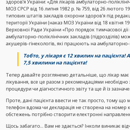
здоров’я України: «Для лікарів амбулаторно-поліклін
МОЗ СРСР від 16 липня 1982 р. № 759, від 26 лютого 19
типових штатів закладів охорони здоров’я під редакці
території України (наказ МОЗ України від 18 квітня 19
Верховної Ради України «Про порядок тимчасової дії н
амбулаторно-поліклінічних закладів (підрозділів) м
акушерів-гінекологів, які працюють на амбулаторно-
Тобто, у лікаря є 12 хвилин на пацієнта! 
7,5 хвилини на пацієнта!
Тепер давайте розглянемо детальніше, що лікар має 
лікування, все це разом з рекомендаціями необхідно 
процедури чи діагностичного звіту та ще й із зазнач
Проте, дані пацієнта ввести не так просто, тому що м
телефон вдома чи декларація не створена на номер ко
обстежень потрібно створити електронні направлення
Щось забагато… Вам не здається? Інколи виникає відчу