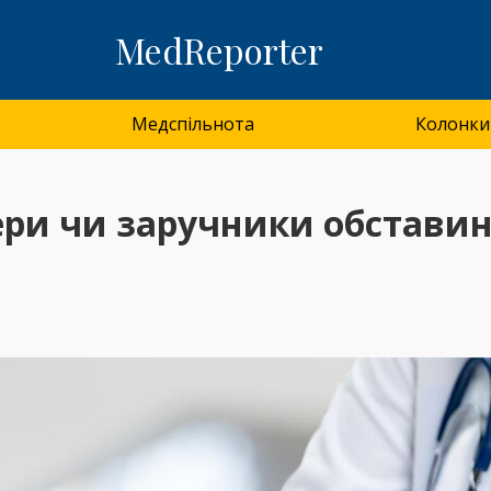
MedReporter
Медспільнота
Колонки
ери чи заручники обставин