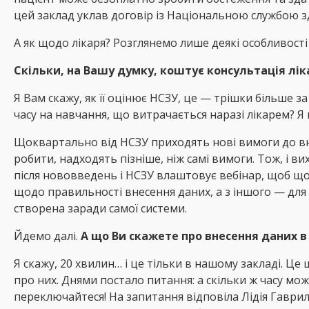
цей заклад уклав договір із Національною службою з
А як щодо лікаря? Розглянемо лише деякі особливості
Скільки, на Вашу думку, коштує консультація лік
Я Вам скажу, як її оцінює НСЗУ, це — трішки більше за
часу на навчання, що витрачається наразі лікарем? Я
Щоквартально від НСЗУ приходять нові вимоги до вне
робити, надходять пізніше, ніж самі вимоги. Тож, і 
після нововведень і НСЗУ влаштовує вебінар, щоб щ
щодо правильності внесення даних, а з іншого — для
створена заради самої системи.
Йдемо далі.
А що Ви скажете про внесення даних в
Я скажу, 20 хвилин… і це тільки в нашому закладі. Ц
про них. Днями постало питання: а скільки ж часу мож
переключайтеся! На запитання відповіла Лідія Гаври