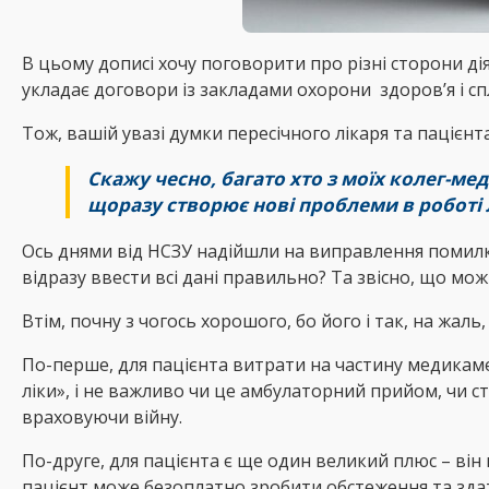
В цьому дописі хочу поговорити про різні сторони ді
укладає договори із закладами охорони здоров’я і сп
Тож, вашій увазі думки пересічного лікаря та пацієнта
Скажу чесно, багато хто з моїх колег-ме
щоразу створює нові проблеми в роботі 
Ось днями від НСЗУ надійшли на виправлення помилки 
відразу ввести всі дані правильно? Та звісно, що мо
Втім, почну з чогось хорошого, бо його і так, на жаль
По-перше, для пацієнта витрати на частину медикаме
ліки», і не важливо чи це амбулаторний прийом, чи 
враховуючи війну.
По-друге, для пацієнта є ще один великий плюс – він
пацієнт може безоплатно зробити обстеження та зда