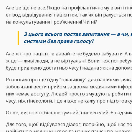
Але це ще не все. Якщо на профілактичному візиті гін
епізод відвідування пацієнтки, так як він рахується 
на консультування і роз’яснення! Чи ні?
З цього всього постає запитання — а чи,
системи без права голосу?
Але ж і про пацієнтів давайте не будемо забувати. А в
ж це — живі люди, а не віртуальні! Вони теж потребу
буде приділено достатньо часу і надана якісна допомо
Розповім про ще одну “цікавинку” для наших читачів.
зобов’язані вести прийом за двома медичними інформа
них немає доступу. Людей просто змушують робити п
часу, ніж гінекологи, і це я вже не кажу про підготов
Отже, висновок більше сумний, ніж веселий. Є над ч
Для того, щоб відбувався діалог, потрібно, щоб нас 
майбутнє в медицині своє та наших пацієнтів. Невже в