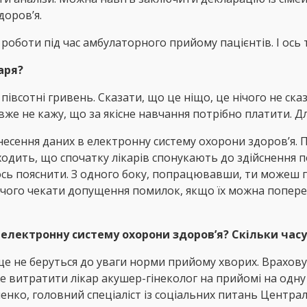
доров’я.
 роботи під час амбулаторного прийому пацієнтів. І ось
аря?
 півсотні гривень. Сказати, що це ніщо, це нічого не ск
 вже не кажу, що за якісне навчання потрібно платити. Д
сення даних в електронну систему охорони здоров’я. П
виходить, що спочатку лікарів спонукають до здійснення 
ось пояснити. З одного боку, попрацювавши, ти можеш 
 чого чекати допущення помилок, якщо їх можна попере
 електронну систему охорони здоров’я? Скільки часу
е ще не беруться до уваги норми прийому хворих. Врахов
е витратити лікар акушер-гінеколог на прийомі на одну 
ленко, головний спеціаліст із соціальних питань Центр