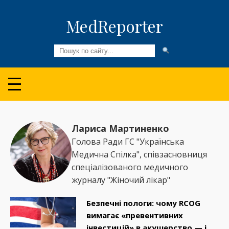
MedReporter
Всі новини
Огляди та Аналітика
Медспільнота
Лариса Мартиненко
Голова Ради ГС "Українська
Колонки
Медична Спілка", співзасновниця
спеціалізованого медичного
Відео
журналу "Жіночий лікар"
Пацієнтам
Безпечні пологи: чому RCOG
вимагає «превентивних
інвестицій» в акушерство — і